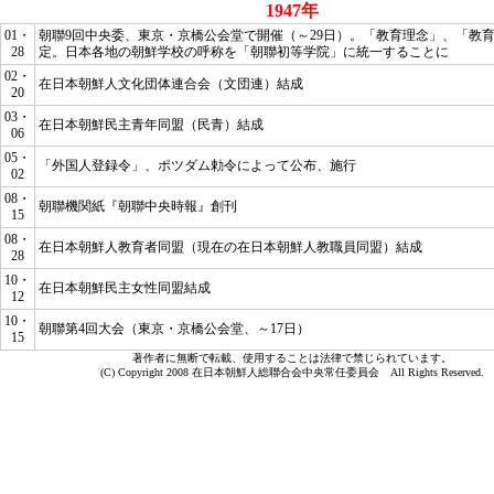
1947年
01・
朝聯9回中央委、東京・京橋公会堂で開催（～29日）。「教育理念」、「教
28
定。日本各地の朝鮮学校の呼称を「朝聯初等学院」に統一することに
02・
在日本朝鮮人文化団体連合会（文団連）結成
20
03・
在日本朝鮮民主青年同盟（民青）結成
06
05・
「外国人登録令」、ポツダム勅令によって公布、施行
02
08・
朝聯機関紙『朝聯中央時報』創刊
15
08・
在日本朝鮮人教育者同盟（現在の在日本朝鮮人教職員同盟）結成
28
10・
在日本朝鮮民主女性同盟結成
12
10・
朝聯第4回大会（東京・京橋公会堂、～17日）
15
著作者に無断で転載、使用することは法律で禁じられています。
(C) Copyright 2008 在日本朝鮮人総聯合会中央常任委員会 All Rights Reserved.