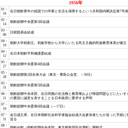
1956年
01・
在日朝鮮青年の祖国での学業と生活を保障するという共和国内閣決定第7号
16
02・
朝鮮総聯中央委第3回会議
14
03・
日朝貿易会結成
06
04・
朝鮮大学校創立。初級学校から大学にいたる民主主義的民族教育体系が確立
10
04・
在日本朝鮮平和擁護委結成
12
05・
朝鮮総聯中央委第4回会議
27
05・
朝鮮総聯第2回全体大会（東京・豊島公会堂、～30日）
28
05・
朝鮮総聯中央委第5回会議
31
06・
朝鮮総聯中央本部、在日同胞の生活権と教育権および帰国問題などにたいす
21
の要請に誠意を表することを日本政府に要求する声明
07・
朝鮮総聯中央委第6回会議（～17日）
16
07・
金日成主席、在日本朝鮮社会科学者協会結成大会参加者たちが送った手紙に
31
送る
08・
朝鮮会館（朝鮮総聯中央本部、東京都新宿区信濃町）開館式