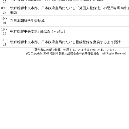
25
09・
朝鮮総聯中央本部、日本政府当局にたいし「外国人登録法」の悪用を即時中
27
要請
10・
在日本朝鮮学生委結成
01
10・
朝鮮総聯中央委第7回会議（～24日）
22
11・
朝鮮総聯中央本部、日本政府当局にたいし指紋登録を撤廃するよう要請
21
著作者に無断で転載、使用することは法律で禁じられています。
(C) Copyright 2008 在日本朝鮮人総聯合会中央常任委員会 All Rights Reserved.