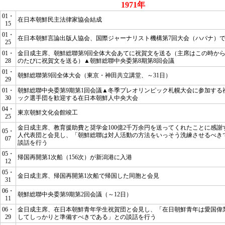
1971年
01・
在日本朝鮮民主法律家協会結成
15
01・
在日本朝鮮言論出版人協会、国際ジャーナリスト機構第7回大会（ハバナ）
25
01・
金日成主席、朝鮮総聯第9回全体大会あてに祝賀文を送る（主席はこの時か
28
のたびに祝賀文を送る）▲朝鮮総聯中央委第8期第8回会議
01・
朝鮮総聯第9回全体大会（東京・神田共立講堂、～31日）
29
01・
朝鮮総聯中央委第9期第1回会議▲冬季プレオリンピック札幌大会に参加する
30
ック選手団を歓迎する在日本朝鮮人中央大会
04・
東京朝鮮文化会館竣工
25
金日成主席、教育援助費と奨学金100億2千万余円を送ってくれたことに感謝
05・
人代表団と会見し、
「朝鮮総聯は対人活動の方法をいっそう洗練させるべき
07
談話を行う
05・
帰国再開第1次船（156次）が新潟港に入港
12
05・
金日成主席、帰国再開第1次船で帰国した同胞と会見
31
06・
朝鮮総聯中央委第9期第2回会議（～12日）
11
06・
金日成主席、在日本朝鮮青年学生祝賀団と会見し、
「在日朝鮮青年は愛国偉
29
してしっかりと準備すべきである」
との談話を行う