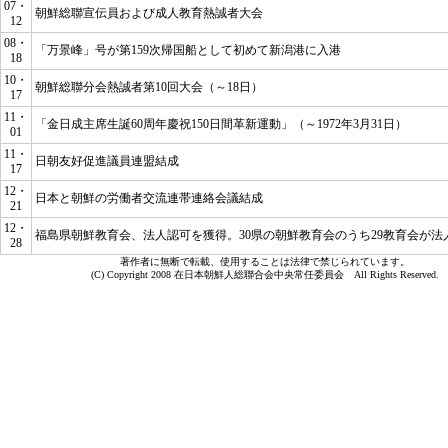
07・
朝鮮総聯宣伝員および成人教育熱誠者大会
12
08・
「万景峰」号が第159次帰国船として初めて新潟港に入港
18
10・
朝鮮総聯分会熱誠者第10回大会（～18日）
17
11・
「金日成主席生誕60周年慶祝150日間革新運動」（～1972年3月31日）
01
11・
日朝友好促進議員連盟結成
17
12・
日本と朝鮮の労働者交流連帯連絡会議結成
21
12・
福島県朝鮮教育会、法人認可を獲得。30県の朝鮮教育会のうち29教育会が法
28
著作者に無断で転載、使用することは法律で禁じられています。
(C) Copyright 2008 在日本朝鮮人総聯合会中央常任委員会 All Rights Reserved.