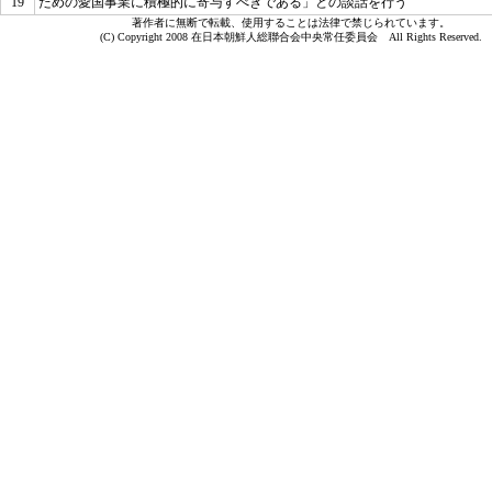
19
ための愛国事業に積極的に寄与すべきである」
との談話を行う
著作者に無断で転載、使用することは法律で禁じられています。
(C) Copyright 2008 在日本朝鮮人総聯合会中央常任委員会 All Rights Reserved.