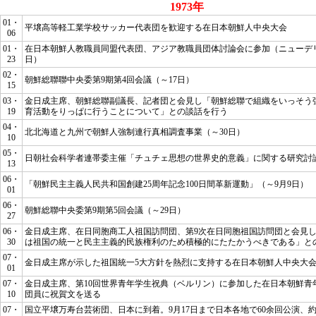
1973年
01・
平壌高等軽工業学校サッカー代表団を歓迎する在日本朝鮮人中央大会
06
01・
在日本朝鮮人教職員同盟代表団、アジア教職員団体討論会に参加（ニューデリ
23
日）
02・
朝鮮総聯聯中央委第9期第4回会議（～17日）
15
03・
金日成主席、朝鮮総聯副議長、記者団と会見し
「朝鮮総聯で組織をいっそう
19
育活動をりっぱに行うことについて」
との談話を行う
04・
北北海道と九州で朝鮮人強制連行真相調査事業（～30日）
10
05・
日朝社会科学者連帯委主催「チュチェ思想の世界史的意義」に関する研究討
13
06・
「朝鮮民主主義人民共和国創建25周年記念100日間革新運動」（～9月9日）
01
06・
朝鮮総聯中央委第9期第5回会議（～29日）
27
06・
金日成主席、在日同胞商工人祖国訪問団、第9次在日同胞祖国訪問団と会見
30
は祖国の統一と民主主義的民族権利のため積極的にたたかうべきである」
と
07・
金日成主席が示した祖国統一5大方針を熱烈に支持する在日本朝鮮人中央大
01
07・
金日成主席、第10回世界青年学生祝典（ベルリン）に参加した在日本朝鮮青
10
団員に祝賀文を送る
07・
国立平壌万寿台芸術団、日本に到着。9月17日まで日本各地で60余回公演、約