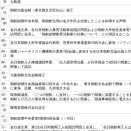
30
を動員
07・
朝鮮出版会館（東京都文京区白山）竣工
31
08・
朝鮮総聯中央本部、南朝鮮当局が金大中氏を拉致したことを糾弾する声明
09
08・
金日成主席、在日本朝鮮人教育活動家祖国訪問団および朝鮮大学校音楽体育
31
訪問団と会見し、
「朝鮮総聯教育活動家の任務について」
との演説をおこな
09・
在日本朝鮮人科学者協会代表団、世界科学者連盟第10回大会に参加（ソフィ
02
09・
国際ジャーナリスト機構執行委第7回会議に参加する在日本朝鮮言論出版人
21
発
09・
在日朝鮮人人権擁護闘争委、「出入国管理法案」が日本国会で4回目の廃案
26
関連して談話
10・
大阪朝鮮文化会館竣工
01
10・
朝鮮総聯分会熱誠者第12回大会（中央大会）、東京朝鮮文化会館で開催（～6
05
に東海、近畿、中四国、九州地方大会
10・
韓徳銖議長、「二つの朝鮮」に反対し、一つの朝鮮で国連に加盟することを
09
朝鮮人25万人の署名簿を国連に伝達するのと関連し、国連事務総長に電文を
11・
隆興貿易株式会社設立
02
11・
朝鮮総聯中央委第9期第6回会議（～16日）
15
11・
金日成主席、第2次在日同胞商工人祖国訪問団と会見し、
「在日朝鮮商工人