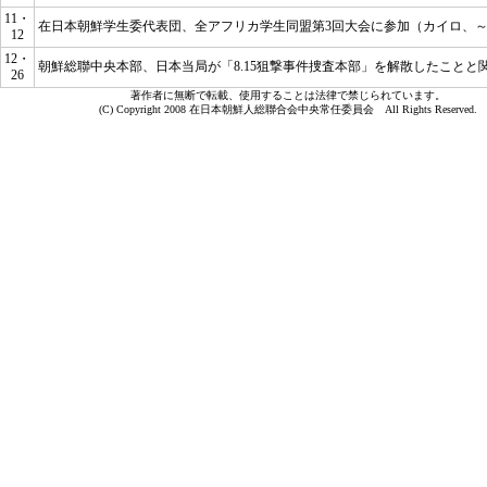
11・
在日本朝鮮学生委代表団、全アフリカ学生同盟第3回大会に参加（カイロ、～
12
12・
朝鮮総聯中央本部、日本当局が「8.15狙撃事件捜査本部」を解散したことと
26
著作者に無断で転載、使用することは法律で禁じられています。
(C) Copyright 2008 在日本朝鮮人総聯合会中央常任委員会 All Rights Reserved.