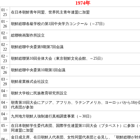
1974年
01・
在日本朝鮮青年同盟、世界民主青年連盟に加盟
25
01・
朝鮮総聯各級学校の第1回中央学力コンクール（～27日）
26
02・
総聯映画製作所設立
01
02・
朝鮮総聯中央委第9期第7回会議
22
02・
朝鮮総聯第10回全体大会（東京朝鮮文化会館、～25日）
23
02・
朝鮮総聯中央委第10期第1回会議
26
03・
朝鮮産業株式会社設立
29
04・
朝鮮大学校に民族教育研究所設立
01
04・
朝青第10回大会にアジア、アフリカ、ラテンアメリカ、ヨーロッパから18か
03
代表団が参加
04・
九州地方朝鮮人強制連行真相調査事業（～30日）
10
05・
在日本朝鮮学生委代表団、国際学生連盟第11回大会（ブタペスト）に参加（～
10
同連盟に加盟
金日成主席、在日朝鮮人代表団、女性同盟代表団と会見し、
「朝鮮総聯が対
06・