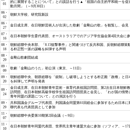
的に展開することについて」
との談話を行う▲「祖国の自主的平和統一を促
01
動月間」（～9月30日）
06・
朝鮮大学校、研究院新設
02
06・
金日成主席、在日朝鮮芸術人が出演した歌劇「金剛山の歌」を観覧し、会見
27
07・
在日本朝鮮学生委代表団、オーストラリアでのアジア学生協会第4回大会に参
16
08・
朝鮮総聯中央本部、「8.15狙撃事件」と関連づけて反共和国、反朝鮮総聯策
18
る朴正煕一派の謀略を糾弾する声明
08・
金剛山歌劇団結成
29
09・
歌劇「金剛山のうた」初公演（東京、～11日）
09
09・
朝鮮総聯中央、朝群総聯を「鋭制」し破壊しようとする朴正殿「政権」と日
20
を糾弾して声明を発表
金日成主席、在日本朝鮮青年芸術・体育代表祖国訪問団、第2次在日本朝鮮
09・
訪問団、在日本朝鮮高級学校学生祖国訪問団団員と会見し、
「わが国の情勢
24
青年同盟の課題について」
との演説を行う
09・
共和国議会グループ代表団、列国議会同盟第61回総会に参加するため日本に
29
聯代表も代表団員として参加
11・
朝鮮総聯中央委第10期第2回会議（～9日）
07
11・
在日本朝鮮青年同盟代表団、世界民主青年連盟大会に参加（ソフィア、～17
10