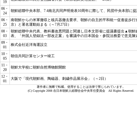
19
06・
朝鮮総聯中央本部、7.4南北共同声明発表10周年に際して、民団中央本部に
24
06・
南朝鮮からの米軍撤収と核兵器撤去要求、朝鮮の自主的平和統一促進徒歩行
25
京）と署名運動始まる（～7月27日）
08・
朝鮮総聯中央代表、教科書改悪問題と関連し日本文部省に提議書提出▲朝鮮
03
表、「外国人登録法一部改正案」を審議中の日本国会・参院法務委で意見陳
09・
株式会社近洋海運設立
01
10・
朝信共同計算センター竣工
05
11・
朝鮮大学校に朝鮮自然博物館開館
20
12・
大阪で「現代朝鮮画、陶磁器、刺繍作品展示会」（～2日）
01
著作者に無断で転載、使用することは法律で禁じられています。
(C) Copyright 2008 在日本朝鮮人総聯合会中央常任委員会 All Rights Reserved.