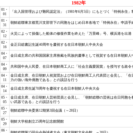
1982年
01・
「出入国管理および難民認定法」（1981年6月5日）にもとづく「特例永住」
01
01・
朝鮮総聯東京都荒川支部管下の同胞をはじめ日本各地で「特例永住」申請手
31
02・
火災によって損傷した船体の修復作業を終えた「万景峰」号、横浜港を出港
12
02・
金正日総書記生誕40周年を慶祝する在日本朝鮮人中央大会
16
04・
金日成主席の共和国国家主席推戴を民族的慶事として祝賀する在日本朝鮮人
07
04・
共和国中央人民委、在日本朝鮮商工人に「社会主義愛国賞」を授与する政令
09
04・
金日成主席、在日朝鮮人祝賀団および在日朝鮮商工人代表団と会見し、
「在
11
力の強い海外僑胞である」
との談話を行う
04・
金日成主席生誕70周年を慶祝する在日本朝鮮人中央大会
14
05・
金日成主席、在日朝鮮人芸術団員と会見し、
「朝鮮総聯の芸術は在日同胞を
05
い武器である」
との談話を行う
05・
朝鮮総聯中央委第12期第3回会議（～28日）
27
05・
朝鮮大学校創立25周年記念館開館
29
06・
朝鮮総聯第15回分会熱誠者大会（東京朝鮮文化会館、～20日）