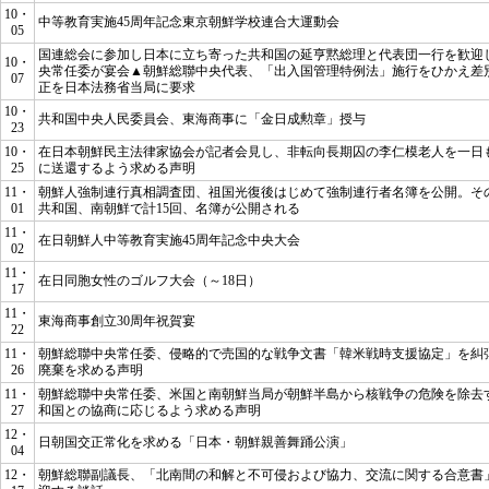
10・
中等教育実施45周年記念東京朝鮮学校連合大運動会
05
国連総会に参加し日本に立ち寄った共和国の延亨黙総理と代表団一行を歓迎
10・
央常任委が宴会▲朝鮮総聯中央代表、「出入国管理特例法」施行をひかえ差
07
正を日本法務省当局に要求
10・
共和国中央人民委員会、東海商事に「金日成勲章」授与
23
10・
在日本朝鮮民主法律家協会が記者会見し、非転向長期囚の李仁模老人を一日
25
に送還するよう求める声明
11・
朝鮮人強制連行真相調査団、祖国光復後はじめて強制連行者名簿を公開。そ
01
共和国、南朝鮮で計15回、名簿が公開される
11・
在日朝鮮人中等教育実施45周年記念中央大会
02
11・
在日同胞女性のゴルフ大会（～18日）
17
11・
東海商事創立30周年祝賀宴
22
11・
朝鮮総聯中央常任委、侵略的で売国的な戦争文書「韓米戦時支援協定」を糾
26
廃棄を求める声明
11・
朝鮮総聯中央常任委、米国と南朝鮮当局が朝鮮半島から核戦争の危険を除去
27
和国との協商に応じるよう求める声明
12・
日朝国交正常化を求める「日本・朝鮮親善舞踊公演」
04
12・
朝鮮総聯副議長、「北南間の和解と不可侵および協力、交流に関する合意書