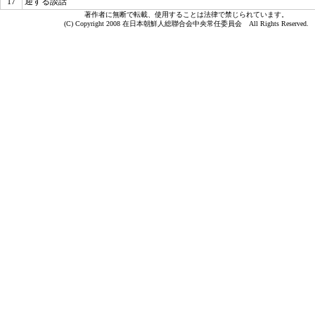
17
迎する談話
著作者に無断で転載、使用することは法律で禁じられています。
(C) Copyright 2008 在日本朝鮮人総聯合会中央常任委員会 All Rights Reserved.