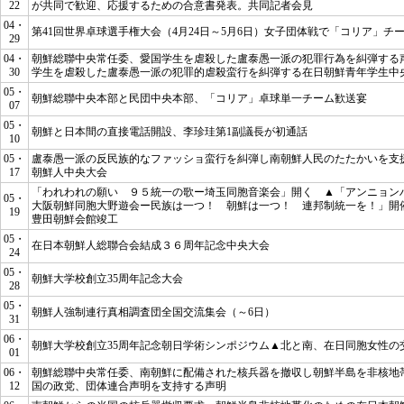
22
が共同で歓迎、応援するための合意書発表。共同記者会見
04・
第41回世界卓球選手権大会（4月24日～5月6日）女子団体戦で「コリア」チ
29
04・
朝鮮総聯中央常任委、愛国学生を虐殺した盧泰愚一派の犯罪行為を糾弾する
30
学生を虐殺した盧泰愚一派の犯罪的虐殺蛮行を糾弾する在日朝鮮青年学生中
05・
朝鮮総聯中央本部と民団中央本部、「コリア」卓球単一チーム歓送宴
07
05・
朝鮮と日本間の直接電話開設、李珍珪第1副議長が初通話
10
05・
盧泰愚一派の反民族的なファッショ蛮行を糾弾し南朝鮮人民のたたかいを支
17
朝鮮人中央大会
「われわれの願い ９５統一の歌ー埼玉同胞音楽会」開く ▲「アンニョン
05・
大阪朝鮮同胞大野遊会ー民族は一つ！ 朝鮮は一つ！ 連邦制統一を！」開
19
豊田朝鮮会館竣工
05・
在日本朝鮮人総聯合会結成３６周年記念中央大会
24
05・
朝鮮大学校創立35周年記念大会
28
05・
朝鮮人強制連行真相調査団全国交流集会（～6日）
31
06・
朝鮮大学校創立35周年記念朝日学術シンポジウム▲北と南、在日同胞女性の
01
06・
朝鮮総聯中央常任委、南朝鮮に配備された核兵器を撤収し朝鮮半島を非核地
12
国の政党、団体連合声明を支持する声明