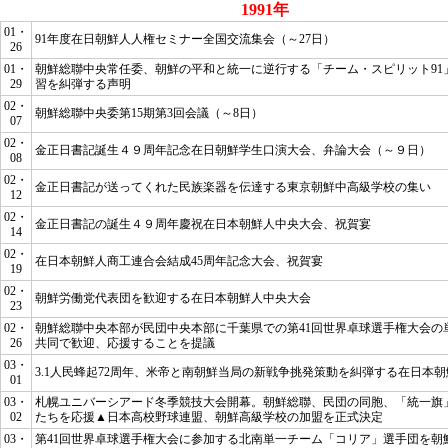
1991年
01・
91年度在日朝鮮人人権セミナー全国交流集会（～27日）
26
01・
朝鮮総聯中央常任委、朝鮮の平和と統一に逆行する「チーム・スピリット91
29
習を糾弾する声明
02・
朝鮮総聯中央委第15期第3回会議（～8日）
07
02・
金正日書記誕生４９周年記念在日朝鮮学生口演大会、弁論大会（～９日）
08
02・
金正日書記が送ってくれた民族楽器を伝達する東京朝鮮中高級学校の集い
12
02・
金正日書記の誕生４９周年慶祝在日本朝鮮人中央大会、祝賀宴
14
02・
在日本朝鮮人商工連合会結成45周年記念大会、祝賀宴
19
02・
朝鮮労働党代表団を歓迎する在日本朝鮮人中央大会
23
02・
朝鮮総聯中央本部が民団中央本部に千葉県での第41回世界卓球選手権大会の
26
共同で歓迎、応援することを提議
03・
3.1人民蜂起72周年、米帝と南朝鮮当局の新戦争挑発策動を糾弾する在日本
01
03・
札幌ユニバーシアード冬季競技大会開幕。朝鮮総聯、民団の同胞、「統一旗
02
たちを応援▲日本高校野球連盟、朝鮮高級学校の加盟を正式決定
03・
第41回世界卓球選手権大会に参加する北南単一チーム「コリア」選手団を朝