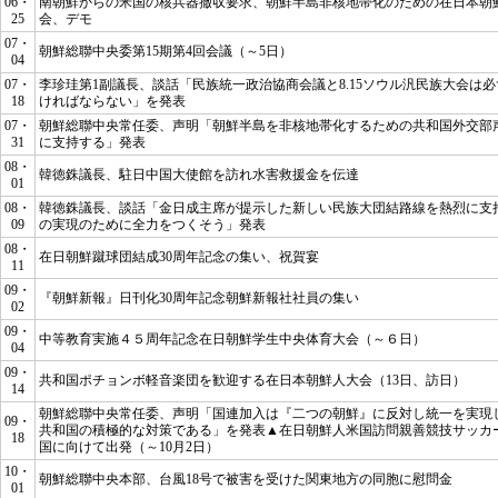
06・
南朝鮮からの米国の核兵器撤収要求、朝鮮半島非核地帯化のための在日本朝
25
会、デモ
07・
朝鮮総聯中央委第15期第4回会議（～5日）
04
07・
李珍珪第1副議長、談話「民族統一政治協商会議と8.15ソウル汎民族大会は
18
ければならない」を発表
07・
朝鮮総聯中央常任委、声明「朝鮮半島を非核地帯化するための共和国外交部
31
に支持する」発表
08・
韓徳銖議長、駐日中国大使館を訪れ水害救援金を伝達
01
08・
韓徳銖議長、談話「金日成主席が提示した新しい民族大団結路線を熱烈に支
09
の実現のために全力をつくそう」発表
08・
在日朝鮮蹴球団結成30周年記念の集い、祝賀宴
11
09・
『朝鮮新報』日刊化30周年記念朝鮮新報社社員の集い
02
09・
中等教育実施４５周年記念在日朝鮮学生中央体育大会（～６日）
04
09・
共和国ポチョンボ軽音楽団を歓迎する在日本朝鮮人大会（13日、訪日）
14
朝鮮総聯中央常任委、声明「国連加入は『二つの朝鮮』に反対し統一を実現
09・
共和国の積極的な対策である」を発表▲在日朝鮮人米国訪問親善競技サッカ
18
国に向けて出発（～10月2日）
10・
朝鮮総聯中央本部、台風18号で被害を受けた関東地方の同胞に慰問金
01