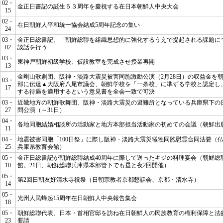
02・
金正日書記の誕生５３周年を慶祝する在日本朝鮮人中央大会
15
02・
在日朝鮮人平和統一協会結成5周年記念の集い
24
03・
金正日総書記、
「朝鮮総聯を組織思想的に強化するうえで提起される課題に
02
談話を行う
03・
東神戸朝鮮初級学校、仮設教室を完成させ授業再開
13
金剛山歌劇団、阪神・淡路大震災被害同胞激励公演（2月28日）の収益金を
03・
部に伝達▲大阪府八尾市議会、朝鮮学校を「一条校」に準ずる学校と認定し
17
する待遇を適用するという意見書を全会一致で可決
03・
近畿地方の朝鮮歌舞団、阪神・淡路大震災の避難所となっている兵庫県下の
27
問公演（～31日）
04・
各地同胞結婚相談所の活動家と地方本部担当活動家の初めての会議（朝鮮出
11
04・
地震被害同胞「100日祭」に際し阪神・淡路大震災犠牲同胞慰霊合同法要（
25
兵庫県教育会館）
05・
金正日総書記が朝鮮総聯結成40周年に際して送ったキジの料理宴会（朝鮮総
10
館。21日、朝鮮総聯兵庫県本部管下でも昼と夜2回開催）
05・
第2回日朝友好清水寺祝祭（日朝宗教者京都懇話会、京都・清水寺）
14
05・
光州人民蜂起15周年在日朝鮮人中央報告集会
18
05・
朝鮮総聯代表、日本・首相官邸を訪ね在日朝鮮人の民族教育の権利保障と法
23
要請