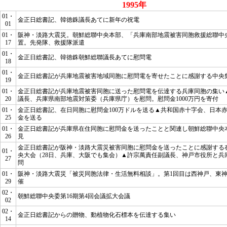
1995年
01・
金正日総書記、韓徳銖議長あてに新年の祝電
01
01・
阪神・淡路大震災。朝鮮総聯中央本部、「兵庫南部地震被害同胞救援総聯中
17
置。先発隊、救援隊派遣
01・
金正日総書記、韓徳銖朝鮮総聯議長あてに慰問電
18
01・
金正日総書記が兵庫地震被害地域同胞に慰問電を寄せたことに感謝する中央
19
01・
金正日総書記が兵庫地震被害同胞に送った慰問電を伝達する兵庫同胞の集い
20
議長、兵庫県南部地震対策委（兵庫県庁）を慰問。慰問金1000万円を寄付
01・
金正日総書記、在日同胞に慰問金100万ドルを送る▲共和国赤十字会、日本
25
金を送る
01・
金正日総書記が兵庫県在住同胞に慰問金を送ったことと関連し朝鮮総聯中央
26
見
金正日総書記が阪神・淡路大震災被害同胞に慰問金を送ったことに感謝する
01・
央大会（28日、兵庫、大阪でも集会）▲許宗萬責任副議長、神戸市役所と兵
27
問
01・
阪神・淡路大震災「被災同胞法律・生活無料相談」。第1回目は西神戸、東
29
催
02・
朝鮮総聯中央委第16期第4回会議拡大会議
02
02・
金正日総書記からの贈物、動植物化石標本を伝達する集い
14