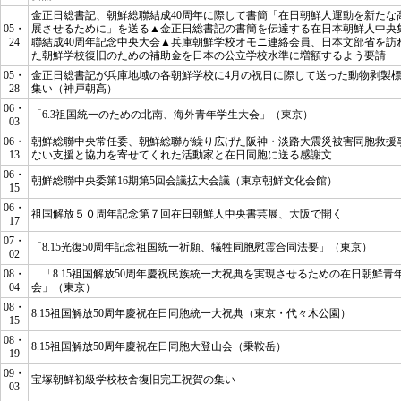
金正日総書記、朝鮮総聯結成40周年に際して書簡
「在日朝鮮人運動を新たな
05・
展させるために」
を送る▲金正日総書記の書簡を伝達する在日本朝鮮人中央
24
聯結成40周年記念中央大会▲兵庫朝鮮学校オモニ連絡会員、日本文部省を訪
た朝鮮学校復旧のための補助金を日本の公立学校水準に増額するよう要請
05・
金正日総書記が兵庫地域の各朝鮮学校に4月の祝日に際して送った動物剥製
28
集い（神戸朝高）
06・
「6.3祖国統一のための北南、海外青年学生大会」（東京）
03
06・
朝鮮総聯中央常任委、朝鮮総聯が繰り広げた阪神・淡路大震災被害同胞救援
13
ない支援と協力を寄せてくれた活動家と在日同胞に送る感謝文
06・
朝鮮総聯中央委第16期第5回会議拡大会議（東京朝鮮文化会館）
15
06・
祖国解放５０周年記念第７回在日朝鮮人中央書芸展、大阪で開く
17
07・
「8.15光復50周年記念祖国統一祈願、犠牲同胞慰霊合同法要」（東京）
02
08・
「「8.15祖国解放50周年慶祝民族統一大祝典を実現させるための在日朝鮮青
04
会」（東京）
08・
8.15祖国解放50周年慶祝在日同胞統一大祝典（東京・代々木公園）
15
08・
8.15祖国解放50周年慶祝在日同胞大登山会（乗鞍岳）
19
09・
宝塚朝鮮初級学校校舎復旧完工祝賀の集い
03