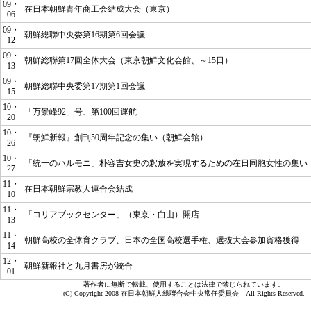
09・
在日本朝鮮青年商工会結成大会（東京）
06
09・
朝鮮総聯中央委第16期第6回会議
12
09・
朝鮮総聯第17回全体大会（東京朝鮮文化会館、～15日）
13
09・
朝鮮総聯中央委第17期第1回会議
15
10・
「万景峰92」号、第100回運航
20
10・
『朝鮮新報』創刊50周年記念の集い（朝鮮会館）
26
10・
「統一のハルモニ」朴容吉女史の釈放を実現するための在日同胞女性の集い
27
11・
在日本朝鮮宗教人連合会結成
10
11・
「コリアブックセンター」（東京・白山）開店
13
11・
朝鮮高校の全体育クラブ、日本の全国高校選手権、選抜大会参加資格獲得
14
12・
朝鮮新報社と九月書房が統合
01
著作者に無断で転載、使用することは法律で禁じられています。
(C) Copyright 2008 在日本朝鮮人総聯合会中央常任委員会 All Rights Reserved.