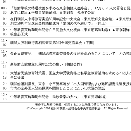
04
09・
「朝鮮学校の待遇改善を求める東京朝鮮人連絡会」、12万2,120人の署名と
30
あてに提出▲平壌音楽舞踊団、日本到着、各地で公演
10・
在日朝鮮人中等教育実施50周年記念中央大会（東京朝鮮文化会館）▲東京朝
05
創立50周年記念音楽舞踊構成詩「愛国の代を継いで」（同上）
10・
中等教育実施50周年記念在日同胞大文化祝典（東京朝高運動場）▲東京朝鮮
06
校舎起工式
11・
朝鮮人強制連行真相調査団第5回全国交流集会（下関）
02
11・
金正日総書記、
「朝鮮総聯本部委員長の役割を高めることについて」
との談
05
11・
新朝鮮会館建立10周年記念の集い（朝鮮会館）
14
11・
大阪府民族教育対策委、国立大学受験資格と私学並教育補助を求める20万人
18
事に提出
12・
朝鮮総聯副議長、東京・小平警察署が「出入国管理および難民認定法違反捜
06
市内の全外国人登録原票を閲覧したことにたいし抗議の談話
12・
中等教育実施50周年記念「民族音楽の夕べ」（東京芸術劇場）
13
著作者に無断で転載、使用することは法律で禁じられています。
(C) Copyright 2008 在日本朝鮮人総聯合会中央常任委員会 All Rights Reserved.