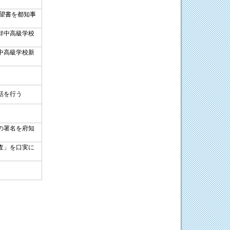
要望書を都知事
鮮中高級学校
中高級学校新
話を行う
の署名を府知
査」を口実に