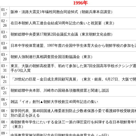
1996年
01・
阪神・淡路大震災1年犠牲同胞合同追悼式（朝銀兵庫本店講堂）
17
02・
在日本朝鮮人商工連合会結成50周年記念の集いと祝賀宴（東京）
26
03・
朝鮮総聯中央委第17期第2回会議拡大会議（東京朝鮮文化会館）
05
03・
日本中学校体育連盟、1997年度の全国中学生体育大会から朝鮮学校の参加を
08
03・
朝鮮人強制連行真相調査団全国活動協議会（東京）
20
03・
東京、大阪の朝鮮高校選手、初めて参加した第7回全国高等学校ボクシング選
31
手が3位入賞
04・
「20世紀の巨星－金日成主席回顧写真展」（東京・銀座。6月27日、大阪で
21
05・
朝鮮総聯中央本部、川崎市の国籍条項撤廃措置と関連し談話
21
06・
雑誌『イオ』創刊▲朝鮮大学校創立40周年記念の集い
15
08・
留学同代表、第48回国連人権委差別防止少数者保護小委で看護婦学校受験資
12
別の是正を訴える
08・
南朝鮮青年学生にたいする金泳三一派の弾圧蛮行を糾弾する在日本朝鮮青年
27
（東京）
09・
中等教育実施50周年記念在日朝鮮学生中央体育大会（～6日）