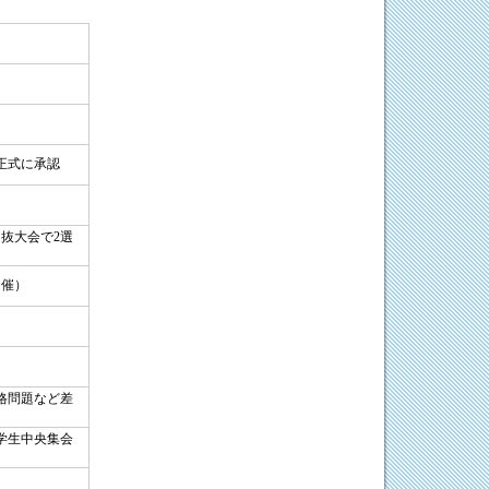
正式に承認
抜大会で2選
開催）
格問題など差
学生中央集会