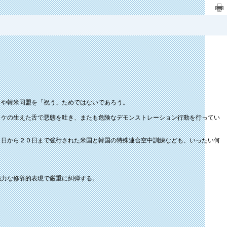
」や韓米同盟を「祝う」ためではないであろう。
コケの生えた舌で悪態を吐き、またも危険なデモンストレーション行動を行ってい
７日から２０日まで強行された米国と韓国の特殊連合空中訓練なども、いったい何
強力な修辞的表現で厳重に糾弾する。