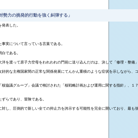
対勢力の挑発的行動を強く糾弾する」
を発表した。
た事実について言っている言葉である。
明白である。
大洋を渡って原子力空母をわれわれの門前に送り込んだのは、決して「修理・整備
友好的な主権国家間の正常な関係発展にてんかん重積のような症状を示しながら、
「核協議グループ」会議で検討された「核戦略計画および運用に関する指針」、１
たずらであり、冒険である。
に対し、圧倒的で新しい全ての抑止力を誇示する可能性を完全に開いており、最も