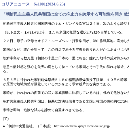
コリアニュース №1001(2024.6.25)
「朝鮮民主主義人民共和国は全ての抑止力を誇示する可能性を開き 敵
朝鮮民主主義人民共和国国防省のキム・ガンイル次官は２４日、次のような談話
（以下全文） われわれは今、またも米国の無謀な選択と行動を目撃している。
２２日、原子力空母セオドア・ルーズベルト打撃集団が、釜山作戦基地に寄港し
米国がなぜ、誰かを狙って、この時点で原子力空母を送り込んだかはあまりにも
朝鮮半島から数万里（朝鮮の十里は日本の一里に相当）離れた地球の反対側から
悪意の敵対感と疑心を先天の病として持っている米国とその手先の群れは最近、
る。
６月５日に行われた米戦略爆撃機Ｂ１Ｂの精密誘導爆弾投下訓練、１０日の韓米
が原因で地域情勢が激化しているのかをよく示す断片的な実例である。
米韓が、われわれの面前での武力示威騒動に執着しているのは、極めて危険ない
朝鮮民主主義人民共和国は、極悪な対決狂信者である米国と韓国の挑発的な試み
米韓は即時、危険な試みを諦めて自重すべきである。
(了)
●「朝鮮中央通信社」（日本語） http://www.kcna.kp/goHome.do?lang=jp