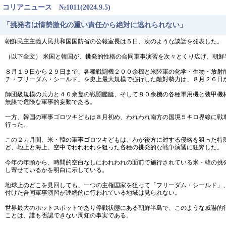
コリアニュース №1011(2024.9.5)
「挑発者は情勢激化の重い責任から絶対に逃れられない」
朝鮮民主主義人民共和国国防省の公報室長は５日、次のような談話を発表した。
（以下全文） 米国と韓国が、挑発的性格の合同軍事演習を次々とくり広げ、朝
８月１９日から２９日まで、各種戦闘機２００余機と米陸軍の化学・生物・放射
チ・フリーダム・シールド」を史上最大規模で強行した敵対勢力は、８月２６日
師団級規模の兵力と４０余隻の戦闘艦艇、そして８０余機の各種軍用機と装甲機
無謀で危険な軍事的妄動である。
一方、韓国の軍事ゴロツキどもは８月初め、われわれ南方の国境５キロ界線に戦
行った。
この２カ月間、米・韓の軍事ゴロツキどもは、わが後方に対する侵略を狙った特
ど、地上と海上、空中でわれわれを狙った各種の挑発的な戦争演習に狂奔した。
今年の年頭から、時間的空白なしにわれわれの面前で施行されている米・韓の挑
し寄せているかを明白に示している。
地球上のどこを見回しても、一つの主権国家を狙って「フリーダム・シールド」
付けた合同軍事演習が連続的に行われている地域は見られない。
世界最大のホットスポットであり停戦状態にある朝鮮半島で、このような威嚇的
ことは、誰も否認できない周知の事実である。