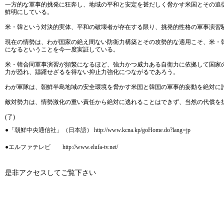
一方的な軍事的挑発に狂奔し、地域の平和と安定を甚だしく脅かす米国とその追
鮮明にしている。
米・韓という対決的実体、平和の破壊者が存在する限り、挑発的性格の軍事演習
現在の情勢は、わが国家の絶え間ない防衛力構築とその攻勢的な適用こそ、米・
になるということを今一度実証している。
米・韓合同軍事演習が頻繁になるほど、強力かつ威力ある自衛力に依拠して国家
力が恐れ、躊躇せざるを得ない抑止力強化につながるであろう。
わが軍隊は、朝鮮半島地域の安全環境を脅かす米国と韓国の軍事的妄動を絶対に
敵対勢力は、情勢激化の重い責任から絶対に逃れることはできず、当然の代償を
(了)
●「朝鮮中央通信社」（日本語） http://www.kcna.kp/goHome.do?lang=jp
●エルファテレビ http://www.elufa-tv.net/
是非アクセスしてご覧下さい