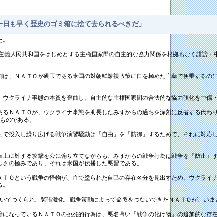
一日も早く歴史のゴミ箱に捨て去られるべきだ」
た。
主主義人民共和国をはじめとする主権国家間の自主的な協力関係を根拠もなく誹謗・
劇は、ＮＡＴＯが親玉である米国の対朝鮮敵視政策に口を極めた言葉で便乗するの
、ウクライナ事態の本質を歪曲し、自主的な主権国家間の合法的な協力強化を中傷
あるＮＡＴＯが、ウクライナ事態を助長したみずからの過ちを深刻に反省する代わ
のものである。
まで投入し繰り広げる戦争演習騒動は「自由」を「防御」するためで、それに対応
領土に対する攻撃を公に煽り立てながらも、みずからの戦争行為は戦争を「防止」
しさの極みであり、それは米国が伝播した悪習である。
ＡＴＯという戦争の怪物が、血で塗られた自己の存在名分を見出すため、ウクライ
る。
づいてつくられ、緊張激化、戦争策動によって命脈をつないできたＮＡＴＯが、いま
骨になっているＮＡＴＯの挑発的行為は、悪名高い「戦争の化け物」の追加的な存