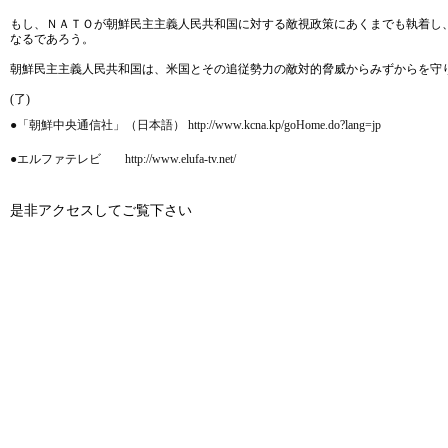
もし、ＮＡＴＯが朝鮮民主主義人民共和国に対する敵視政策にあくまでも執着し
なるであろう。
朝鮮民主主義人民共和国は、米国とその追従勢力の敵対的脅威からみずからを守
(了)
●「朝鮮中央通信社」（日本語） http://www.kcna.kp/goHome.do?lang=jp
●エルファテレビ http://www.elufa-tv.net/
是非アクセスしてご覧下さい