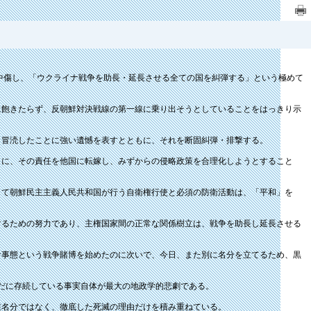
中傷し、「ウクライナ戦争を助長・延長させる全ての国を糾弾する」という極めて
に飽きたらず、反朝鮮対決戦線の第一線に乗り出そうとしていることをはっきり示
・冒涜したことに強い遺憾を表すとともに、それを断固糾弾・排撃する。
りに、その責任を他国に転嫁し、みずからの侵略政策を合理化しようとすること
して朝鮮民主主義人民共和国が行う自衛権行使と必須の防衛活動は、「平和」を
するための努力であり、主権国家間の正常な関係樹立は、戦争を助長し延長させる
ナ事態という戦争賭博を始めたのに次いで、今日、また別に名分を立てるため、黒
だに存続している事実自体が最大の地政学的悲劇である。
在名分ではなく、徹底した死滅の理由だけを積み重ねている。