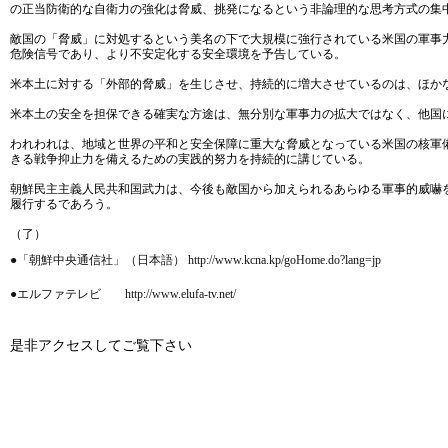
の正当防衛的な自衛力の強化は脅威、挑発になるという非論理的な思考方式の集
敵国の「脅威」に対処するという美名の下で大規模に強行されている米国の軍事
危険信号であり、より不安定化する安全環境を予告している。
米本土に対する「外部的脅威」を生じさせ、持続的に増大させているのは、ほか
米本土の安全を担保できる確実な方途は、無分別な軍事力の拡大ではなく、他国
われわれは、地域と世界の平和と安全保障に重大な脅威となっている米国の核軍
きる戦争抑止力を備えるための実践的努力を持続的に講じている。
朝鮮民主主義人民共和国武力は、今後も敵国から加えられるあらゆる軍事的威嚇
履行するであろう。
（了）
●「朝鮮中央通信社」（日本語） http://www.kcna.kp/goHome.do?lang=jp
●エルファテレビ http://www.elufa-tv.net/
是非アクセスしてご覧下さい