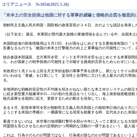
コリアニュース №1054(2025.5.26)
「米本土の安全担保は他国に対する軍事的威嚇と侵略的企図を徹底的
朝鮮民主主義人民共和国・国防相の政策室長が２４日、次のような談話を発表し
（以下全文） 最近、米軍部が歴代最大規模の軍備増強を企んでいる中、自国本
米国防総省の防衛情報局は５月13日、わが国をはじめとする主要核保有国の「ミサ
告書なるものでも「敵国の米本土打撃能力の向上と軍事協力の可能性について」
統合参謀本部議長、北方軍司令官、インド太平洋司令官をはじめとする米軍部関
ら、わが国家との戦争勃発の可能性まで示唆する挑発的言辞をためらわずにいる
米政府が１兆ドルを上回る天文学的金額の軍事予算を請求し、新たなミサイル防衛
のいわゆる「脅威」を口実にして、妥当性と合理性に欠けた史上最大の武力増強
る。
全地球的な戦略的安定性の不均衡を招きかねない新たな本土ＭＤシステムの樹立
に続き新型重力核爆弾Ｂ61―13の初の生産品をつくり出し、海上発射核搭載巡航
核兵器庫を全面的に拡大、更新するための動きを倍加している。
去る４月、駐韓米軍司令官が朝鮮民主主義人民共和国との核戦争計画のあり方に
ようとする米国の専横が、一層露骨になる現実を勘案する時、近代化された米国
看過できないのは、米空軍の地球圏打撃司令部が今年に入って２度目となる大陸
同盟国を安心させるための定期的かつ周期的な活動の一環であるという、盗人猛
これは、行為そのものが問題ではなく、行為者が誰なのかが問題であるというよ