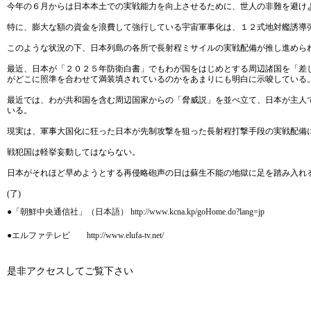
今年の６月からは日本本土での実戦能力を向上させるために、世人の非難を避け
特に、膨大な額の資金を浪費して強行している宇宙軍事化は、１２式地対艦誘導
このような状況の下、日本列島の各所で長射程ミサイルの実戦配備が推し進めら
最近、日本が「２０２５年防衛白書」でもわが国をはじめとする周辺諸国を「差
がどこに照準を合わせて満装填されているのかをあまりにも明白に示唆している
最近では、わが共和国を含む周辺国家からの「脅威説」を並べ立て、日本が主人
いる。
現実は、軍事大国化に狂った日本が先制攻撃を狙った長射程打撃手段の実戦配備
戦犯国は軽挙妄動してはならない。
日本がそれほど早めようとする再侵略砲声の日は蘇生不能の地獄に足を踏み入れ
(了)
●「朝鮮中央通信社」（日本語） http://www.kcna.kp/goHome.do?lang=jp
●エルファテレビ http://www.elufa-tv.net/
是非アクセスしてご覧下さい