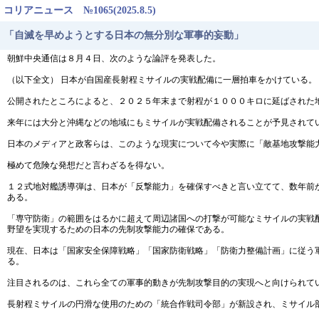
コリアニュース №1065(2025.8.5)
「自滅を早めようとする日本の無分別な軍事的妄動」
朝鮮中央通信は８月４日、次のような論評を発表した。
（以下全文） 日本が自国産長射程ミサイルの実戦配備に一層拍車をかけている。
公開されたところによると、２０２５年末まで射程が１０００キロに延ばされた
来年には大分と沖縄などの地域にもミサイルが実戦配備されることが予見されて
日本のメディアと政客らは、このような現実について今や実際に「敵基地攻撃能
極めて危険な発想だと言わざるを得ない。
１２式地対艦誘導弾は、日本が「反撃能力」を確保すべきと言い立てて、数年前
ある。
「専守防衛」の範囲をはるかに超えて周辺諸国への打撃が可能なミサイルの実戦
野望を実現するための日本の先制攻撃能力の確保である。
現在、日本は「国家安全保障戦略」「国家防衛戦略」「防衛力整備計画」に従う
る。
注目されるのは、これら全ての軍事的動きが先制攻撃目的の実現へと向けられて
長射程ミサイルの円滑な使用のための「統合作戦司令部」が新設され、ミサイル