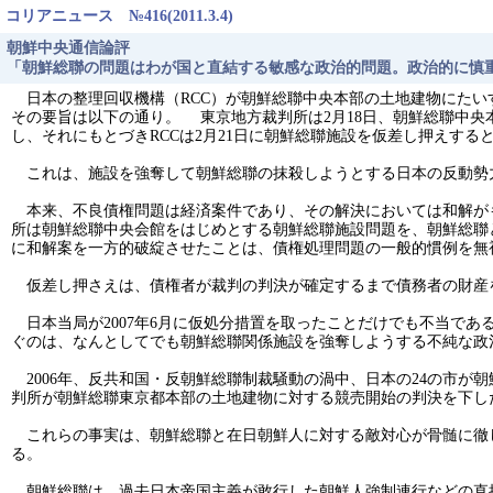
コリアニュース №416(2011.3.4)
朝鮮中央通信論評
「朝鮮総聯の問題はわが国と直結する敏感な政治的問題。政治的に慎
日本の整理回収機構（RCC）が朝鮮総聯中央本部の土地建物にたい
その要旨は以下の通り。 東京地方裁判所は2月18日、朝鮮総聯中央
し、それにもとづきRCCは2月21日に朝鮮総聯施設を仮差し押えする
これは、施設を強奪して朝鮮総聯の抹殺しようとする日本の反動勢
本来、不良債権問題は経済案件であり、その解決においては和解が
所は朝鮮総聯中央会館をはじめとする朝鮮総聯施設問題を、朝鮮総聯と
に和解案を一方的破綻させたことは、債権処理問題の一般的慣例を無
仮差し押さえは、債権者が裁判の判決が確定するまで債務者の財産
日本当局が2007年6月に仮処分措置を取ったことだけでも不当で
ぐのは、なんとしてでも朝鮮総聯関係施設を強奪しようする不純な政
2006年、反共和国・反朝鮮総聯制裁騒動の渦中、日本の24の市が
判所が朝鮮総聯東京都本部の土地建物に対する競売開始の判決を下し
これらの事実は、朝鮮総聯と在日朝鮮人に対する敵対心が骨髄に徹
る。
朝鮮総聯は、過去日本帝国主義が敢行した朝鮮人強制連行などの直