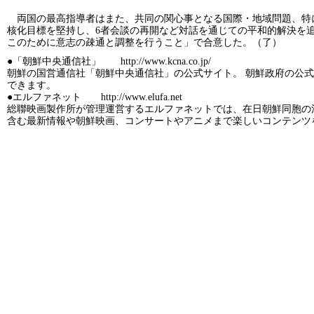
両国の最高指導者はまた、共同の関心事となる国際・地域問題、特
核化目標を堅持し、6者会談の再開など対話を通じての平和的解決を
このために意志の疎通と調整を行うこと」で合意した。（了）
●「朝鮮中央通信社」 http://www.kcna.co.jp/
朝鮮の国営通信社「朝鮮中央通信社」の公式サイト。 朝鮮政府の公
できます。
●エルファネット http://www.elufa.net
総聯映画製作所が管理運営するエルファネットでは、在日朝鮮同胞の
含む最新情報や朝鮮映画、コンサートやアニメまで楽しいコンテンツ