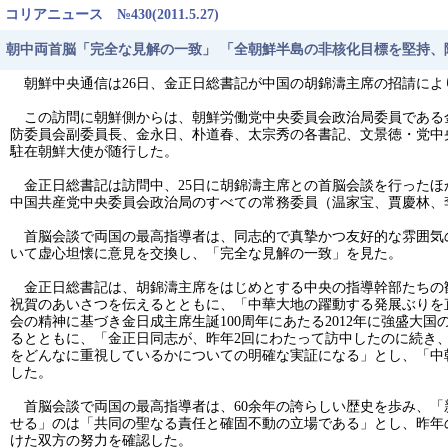
コリアニュース №430(2011.5.27)
朝中両首脳「完全な見解の一致」 「全朝鮮半島の非核化目標を堅持、
朝鮮中央通信は26日、金正日総書記が中国の胡錦濤主席の招請により
この訪問に朝鮮側からは、朝鮮労働党中央委員会政治局委員である
防委員会副委員長、金永日、朴道春、太宗秀の各書記、文景徳・党中
駐在朝鮮大使が随行した。
金正日総書記は訪問中、25日に胡錦濤主席との首脳会談を行ったほ
中国共産党中央委員会政治局のすべての常務委員（温家宝、賈慶林、
首脳会談で両国の最高指導者は、同志的で真摯かつ友好的な雰囲気
いて虚心坦懐に意見を交換し、「完全な見解の一致」を見た。
金正日総書記は、胡錦濤主席をはじめとする中央の指導幹部たちの歓
祝賀のあいさつを伝えるとともに、「中華大地の躍動する発展ぶりを
会の精神に基づき金日成主席生誕100周年にあたる2012年に強盛
るとともに、「金正日同志が、昨年2回にわたって訪中したのに続き
をどんなに重視しているかについての明確な実証になる」とし、「中
した。
首脳会談で両国の最高指導者は、60余年の誇らしい歴史を歩み、「
せる」のは「共同の聖なる責任と確固不動の立場である」とし、昨年
けた双方の努力を確認した。