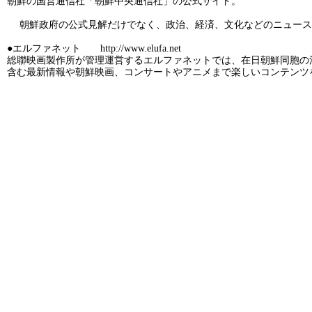
朝鮮の国営通信社「朝鮮中央通信社」の公式サイト。
朝鮮政府の公式見解だけでなく、政治、経済、文化などのニュース
●エルファネット http://www.elufa.net
総聯映画製作所が管理運営するエルファネットでは、在日朝鮮同胞の
含む最新情報や朝鮮映画、コンサートやアニメまで楽しいコンテンツ