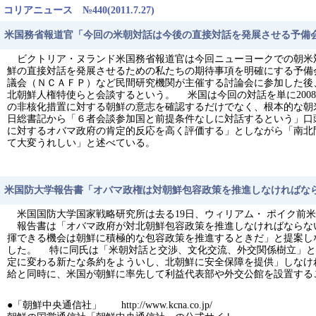
コリアニュース №440(2011.7.27)
米国務省報道官「今回の米朝対話は今後の直接対話を発展させる予備
ビクトリア・ヌランド米国務省報道官は今回ニューヨークでの朝米対
鮮の直接対話を発展させるための私たちの期待事項を明確にする予備
議会（ＮＣＡＦＰ）など民間研究機関が主催する討論会に参加した後、
北朝鮮人権特使らと会談するという。 米国は今回の対話を単に200
の非核化措置に対する朝鮮の意志を確認するだけでなく、根本的な朝
日総書記から「６者会談参加国と前提条件なしに対話するという」口
に対するオバマ政府の肯定的反応を高く評価する」としながら「南北
て大変うれしい」と述べている。
米国防大学報告書「オバマ政権は対朝鮮包容政策を推進しなければな
米国国防大学国家戦略研究所は去る19日、ウィリアム・ ポイク前
報告書は「オバマ政府が対北朝鮮包容政策を推進しなければならな
揮できる機会は朝鮮に積極的な包容政策を推進するときだ」と提案し
した。 特に同氏は「米朝対話と交渉、文化交流、外交関係樹立」と
定に変わる新たな条約をよういし、北朝鮮に安全保障を提供」しなけ
給と同時に、米国が朝鮮に率先して利益代表部や外交公館を設置する
●「朝鮮中央通信社」 http://www.kcna.co.jp/