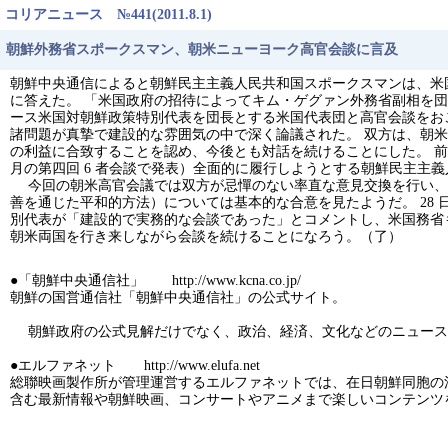
コリアニュース №441(2011.8.1)
朝鮮外務省スポークスマン、朝米ニューヨーク高官会談に言及
朝鮮中央通信によると朝鮮民主主義人民共和国スポークスマンは、米
に答えた。 「米国政府の招待によってキム・ゲグァン外務省副相を団長と
ース米国対朝鮮政策特別代表を団長とする米国代表団と高官会談をおこ
諸問題が真摯で建設的な雰囲気の中で深く論議された。 双方は、朝
の利益に合致することを認め、今後とも対話を続けることにした。 前提条件な
月の第四回 6 者会談で発表）全面的に履行しようとする朝鮮民主主
今回の朝米高官会議では双方が忌憚のない率直な意見交換を行い、最終ゴ
善を通じた平和的方法）については基本的な合意を見たようだ。 28 日
別代表が「建設的で実務的な会談であった」とコメントし、米国務省
朝米両国を行き来しながら会談を続けることになろう。（了）
●「朝鮮中央通信社」 http://www.kcna.co.jp/
朝鮮の国営通信社「朝鮮中央通信社」の公式サイト。
朝鮮政府の公式見解だけでなく、政治、経済、文化などのニュース
●エルファネット http://www.elufa.net
総聯映画製作所が管理運営するエルファネットでは、在日朝鮮同胞の
含む最新情報や朝鮮映画、コンサートやアニメまで楽しいコンテンツ