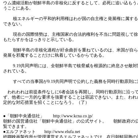
ウム濃縮活動が朝鮮半島の非核化に反するとして、必死に追い込もう
うことにある。
核エネルギーの平和的利用権はわが国の自主権と発展権に属する死
できない。
現在の国際情勢は、主権国家の合法的権利を不当に問題視して徐々
もたらすかをはっきりと示している。
朝鮮半島の非核化過程が紆余曲折を重ねているのは、米国が自らの
発展を邪魔することだけに執着しているからである。
9.19共同声明には、全朝鮮半島で核脅威を根源的に終息させ敵対
されている。
すべての当事国が9.19共同声明で公約した義務を同時行動原則に
われわれは前提条件なしに6者会談を再開し、同時行動原則に沿って9
ず、他者に一方的な要求を強要することは容認できない。また、われ
定的な対応措置を招くことになろう。（了）
●「朝鮮中央通信社」 http://www.kcna.co.jp/
朝鮮の国営通信社「朝鮮中央通信社」の公式サイト。 朝鮮政府の公
覧できます。
●エルファネット http://www.elufa.net
総聯映画製作所が管理運営するエルファネットでは、在日朝鮮同胞の