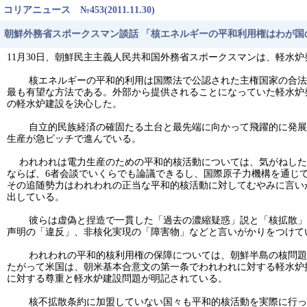
コリアニュース №453(2011.11.30)
朝鮮外務省スポークスマン談話 「核エネルギーの平和利用権はわが国
11月30日、朝鮮民主主義人民共和国外務省スポークスマンは、軽水
核エネルギーの平和的利用は国際法で公認された主権国家の合法的
最も有望な方法である。外部から提供されることになっていた軽水炉
の軽水炉建設を決心した。
自立的民族経済の確固たる土台と最先端に向かって飛躍的に発展す
生産が急ピッチで進んでいる。
われわれは電力生産のための平和的核活動については、気がねした
ならば、6者会談でいくらでも論議できるし、国際原子力機構を通じ
その追随勢力はわれわれの正当な平和的核活動に対してむやみに言い
出している。
彼らは虚偽と捏造で一貫した「過去の濃縮疑惑」説と「核拡散」説を
声明の「違反」、非核化実現の「障害物」などと言いがかりをつけて
われわれの平和的核利用権の保障については、朝鮮半島の核問題解
たがって米国は、朝米基本合意文の第一条でわれわれに対する軽水炉提
に対する尊重と軽水炉建設問題が明記されている。
核不拡散条約に加盟していない国々も平和的核活動を実際に行って