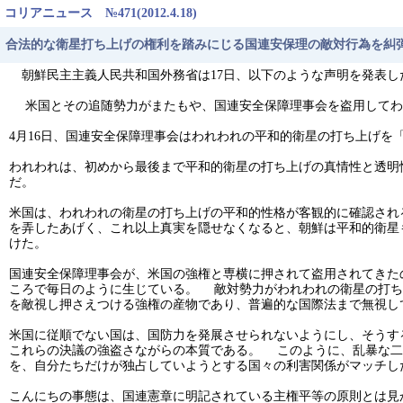
コリアニュース №471(2012.4.18)
合法的な衛星打ち上げの権利を踏みにじる国連安保理の敵対行為を糾弾 
朝鮮民主主義人民共和国外務省は17日、以下のような声明を発表し
米国とその追随勢力がまたもや、国連安全保障理事会を盗用してわ
4月16日、国連安全保障理事会はわれわれの平和的衛星の打ち上げ
われわれは、初めから最後まで平和的衛星の打ち上げの真情性と透明
だ。
米国は、われわれの衛星の打ち上げの平和的性格が客観的に確認され
を弄したあげく、これ以上真実を隠せなくなると、朝鮮は平和的衛星
けた。
国連安全保障理事会が、米国の強権と専横に押されて盗用されてきた
ころで毎日のように生じている。 敵対勢力がわれわれの衛星の打ち上
を敵視し押さえつける強権の産物であり、普遍的な国際法まで無視
米国に従順でない国は、国防力を発展させられないようにし、そうす
これらの決議の強盗さながらの本質である。 このように、乱暴な二
を、自分たちだけが独占していようとする国々の利害関係がマッチ
こんにちの事態は、国連憲章に明記されている主権平等の原則とは見