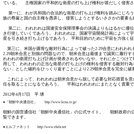
ている。 主権国家の平和的な衛星の打ち上げ権利が甚だしく侵害さ
第一に、わが共和国の合法的な衛星の打ち上げ権利を踏みにじろうと
族の尊厳と国の自主権を愚弄し、侵害しようとするいささかの要素も
第二に、われわれは国連安全保障理事会の決議よりもはるかに優位
き行使していくであろう。 われわれは、国家宇宙開発計画によって
星を引き続き打ち上げるであろう。 平和目的のために宇宙を力強く
第三に、米国が露骨な敵対行為によって破った2.29合意にわれわれ
2.29朝米合意と別個の問題なので、朝米合意は最後まで誠実に履行
れわれの衛星打ち上げ計画が発表されるやいなや、それにかこつけて
用して、われわれの正当な衛星の打ち上げの権利を侵害する敵対行為
ない」とした確約をひっくり返すことにより2.29朝米合意を完全に破
これによって、われわれは朝米合意から脱して必要な対応措置を意
任を取ることになるであろう。 平和はわれわれにまたとなく貴重で
2012年4月17日 平 壌
●「朝鮮中央通信社」 http://www.kcna.co.jp/
朝鮮の国営通信社「朝鮮中央通信社」の公式サイト。 朝鮮政府の公
覧できます。
●エルファネット http://www.elufa.net