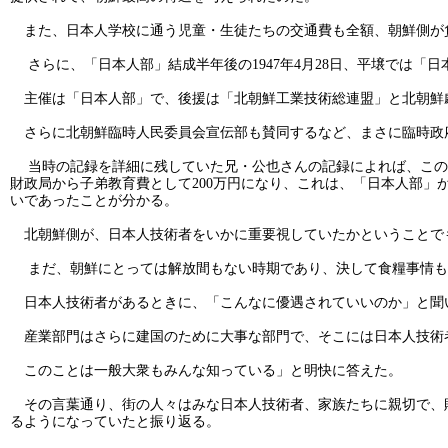
また、日本人学校に通う児童・生徒たちの交通費も全額、朝鮮側が
さらに、「日本人部」結成半年後の1947年4月28日、平壌では「
主催は「日本人部」で、後援は「北朝鮮工業技術総連盟」と北朝鮮
さらに北朝鮮臨時人民委員会宣伝部も賛同するなど、まさに臨時政
当時の記録を詳細に残していた兄・公也さんの記録によれば、この年
財政局から子弟教育費として200万円になり、これは、「日本人部」
いであったことが分かる。
北朝鮮側が、日本人技術者をいかに重要視していたかということで
まだ、朝鮮にとっては解放間もない時期であり、決して食糧事情も
日本人技術者があるときに、「こんなに優遇されていいのか」と聞
産業部門はさらに建国のために大事な部門で、そこには日本人技術
このことは一般大衆もみんな知っている」と明快に答えた。
その言葉通り、街の人々はみな日本人技術者、家族たちに親切で、
るようになっていたと振り返る。