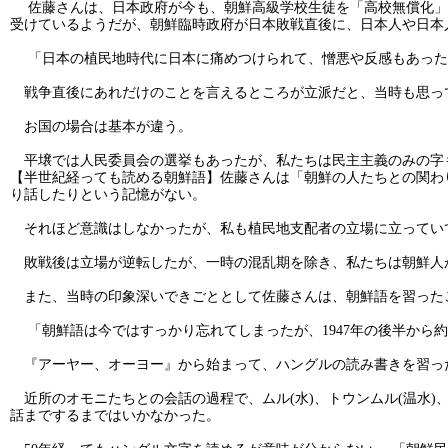
佐藤さんは、日本政府が今も、朝鮮高級学校生徒を「高校無償化」
受けているようだが、朝鮮臨時政府が日本敗戦直後に、日本人や日本
「日本の植民地時代に日本に痛めつけられて、憎悪や反感もあった
戦争直後にあれだけのことを言えるところが立派だと、当時も思っ
お国の場合は基本が違う。
平壌では人民委員会の選挙もあったが、私たちは民主主義のみの字
【半世紀経っても読める朝鮮語】佐藤さんは「朝鮮の人たちとの関わ
り話したりという記憶がない。
それほど意識はしなかったが、私も植民地支配者の立場に立ってい
敗戦後は立場が逆転したが、一時の混乱期を除き、私たちは朝鮮人
また、当時の印象深いできごととして佐藤さんは、朝鮮語を習った
「朝鮮語は今ではすっかり忘れてしまったが、1947年の後半から
『アーヤー、オーヨー』から始まって、ハングルの読み書きを習っ
近所のオモニたちとの会話の過程で、ムル(水)、トウンムル(温水)、
話までするまではいかなかった。