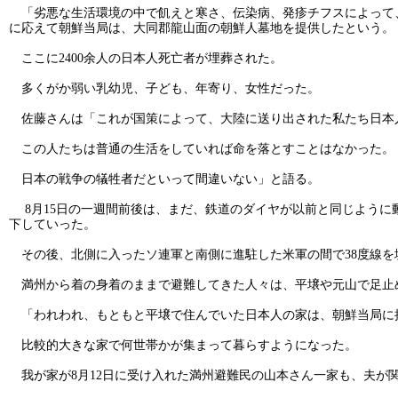
「劣悪な生活環境の中で飢えと寒さ、伝染病、発疹チフスによって
に応えて朝鮮当局は、大同郡龍山面の朝鮮人墓地を提供したという。
ここに2400余人の日本人死亡者が埋葬された。
多くがか弱い乳幼児、子ども、年寄り、女性だった。
佐藤さんは「これが国策によって、大陸に送り出された私たち日本
この人たちは普通の生活をしていれば命を落とすことはなかった。
日本の戦争の犠牲者だといって間違いない」と語る。
8月15日の一週間前後は、まだ、鉄道のダイヤが以前と同じように
下していった。
その後、北側に入ったソ連軍と南側に進駐した米軍の間で38度線を
満州から着の身着のままで避難してきた人々は、平壌や元山で足止
「われわれ、もともと平壌で住んでいた日本人の家は、朝鮮当局に
比較的大きな家で何世帯かが集まって暮らすようになった。
我が家が8月12日に受け入れた満州避難民の山本さん一家も、夫が