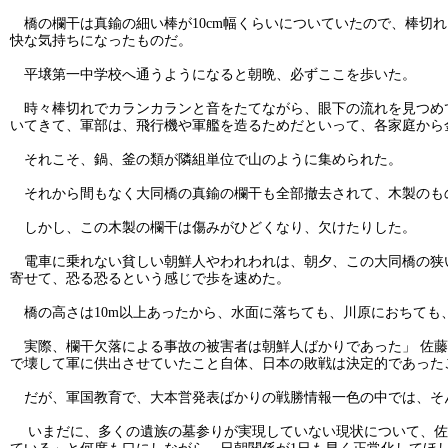
橋の欄干は真鍮の細い棒が10cm幅くらいについていたので、棒切
快な気持ちになったものだ。
平壌第一中学校へ通うようになると朝晩、必ずここを歩いた。
時々棒切れでカランカランと音をたてながら、眼下の流れを見つめて歩
いてきて、軍部は、飛行機や軍艦を造るためだといって、各家庭から
それこそ、鍋、釜の類が隣組単位で山のように集められた。
それから間もなく大同橋の真鍮の欄干も全部撤去されて、木製のも
しかし、この木製の欄干は傷みがひどくなり、欠けたりした。
電車に乗れない貧しい朝鮮人やわれわれは、朝夕、この大同橋の狭
寄せて、恐る恐るという感じで歩を速めた。
橋の高さは10m以上あったから、水面に落ちても、川原におちても
実際、欄干欠落による事故の被害者は朝鮮人ばかりであった」 佐藤
で壊して軍に供出させていたこと自体、日本の敗戦は決定的であった
だが、軍国教育で、大本営発表ばかりの戦勝情報一色の中では、そ
いまだに、多くの遺族の墓参りが実現していない現状について、佐