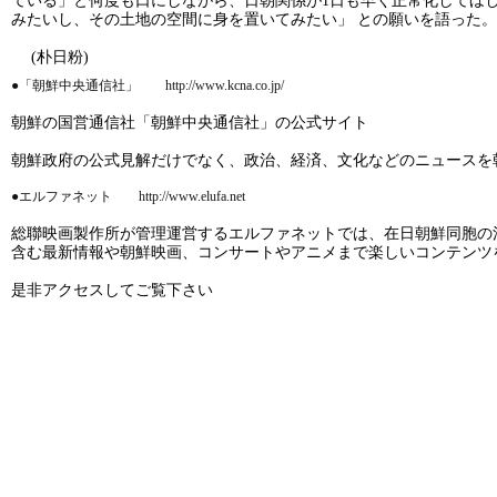
ている」と何度も口にしながら、日朝関係が1日も早く正常化してほ
みたいし、その土地の空間に身を置いてみたい」 との願いを語った。
(朴日粉)
●「朝鮮中央通信社」 http://www.kcna.co.jp/
朝鮮の国営通信社「朝鮮中央通信社」の公式サイト
朝鮮政府の公式見解だけでなく、政治、経済、文化などのニュースを
●エルファネット http://www.elufa.net
総聯映画製作所が管理運営するエルファネットでは、在日朝鮮同胞の
含む最新情報や朝鮮映画、コンサートやアニメまで楽しいコンテンツ
是非アクセスしてご覧下さい