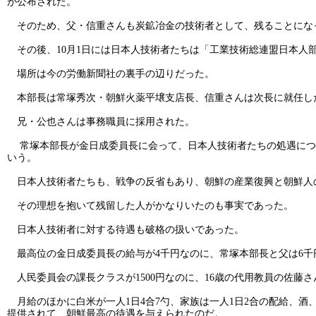
が公布された。
そのため、父・信重さんも炭鉱冶金の技術者として、残ることにな
その後、10月1日には日本人技術者たちは「工業技術総連盟日本人
場所は今の労働新聞社の裏手の辺りだった。
本部長は常塚秀次・朝鮮火薬平壌支店長、信重さんは次長に就任し
兄・公也さんは事務職員に採用された。
常塚本部長が金日成委員長に会って、日本人技術者たちの処遇につ
いう。
日本人技術者たちも、戦争の反省もあり、朝鮮の産業復興と朝鮮人
その理想を抱いて残留した人がかなりいたのも事実であった。
日本人技術者に対する待遇も破格の扱いであった。
最高位の金日成委員長の給与が4千円なのに、常塚本部長と父は6千
人民委員会の課長クラスが1500円なのに、16歳の代用教員の佐藤さ
月給のほかに白米が一人1日4合7勺、家族は一人1日2合の配給、
提供されて、朝鮮最高の待遇を与えられたのだ。