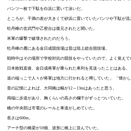
パンツ一枚で下駄を白浜に置いて泳いだ。
ところが、干満の差が大きくて砂浜に置いていたパンツや下駄が流
牡丹峰の玄武門や乙密台は復元されたと聞いた。
米軍の爆撃で破壊されたのだろう。
牡丹峰の麓にある金日成競技場は昔は陸上総合競技場。
戦時中はその場所で学校対抗の競技をやっていたので、よく覚えて
日本敗戦直後、金日成将軍が乗られた車列を見送ったことはある。
道の端っこで人々が将軍は地方に行かれると噂していた」 「懐かし
昔の記憶によれば、大同橋は幅が12～13mはあったと思う。
両端に歩道があり、胸くらいの高さの欄干がずっとついていた。
橋の中央部は市電のレールと車道がしめていた。
長さは600m。
アーチ型の橋梁が10個、波形に橋上に並んでいた。