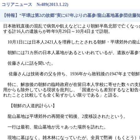
コリアニュース №489(2013.1.22)
【特報】“平壌は第2の故郷”実に67年ぶりの墓参/龍山墓地墓参団佐藤知也団
日本敗戦直後の混乱で病気や飢えなどにより朝鮮半島北部で亡くなっ
する計16人の遺族らが昨年9月29日～10月4日まで訪朝。
10月1日には日本人2421人を埋葬したとされる朝鮮・平壌郊外の龍
朝鮮には71カ所の日本人墓地があるといわれているが、遺族が墓参
佐藤さんに話を聞いた。
佐藤さんは技術者の父を持ち、1936年から敗戦後の1947年まで
特に、解放後の朝鮮の臨時政府が在留日本人学校に寄せた数々の支
用からも除外している現状を批判し、「国連からも差別するなと勧告
れたことと比較しても全く恥ずかしい限りである」と語る。
【朝鮮の人道的計らい】
龍山墓地は平壌郊外の再開発で戦後、2度移設されたという。
一行は最初、龍山墓地が元々あった場所を訪れた。
現地に墓はなく、雑木林になっていたが、全員で黙祷（もくとう）