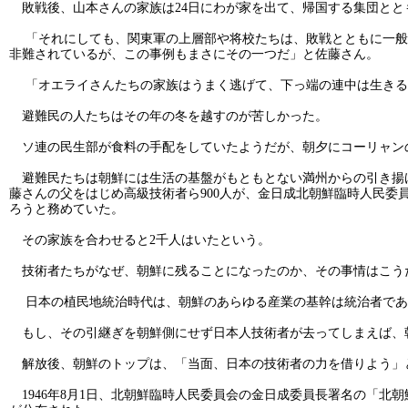
敗戦後、山本さんの家族は24日にわが家を出て、帰国する集団とと
「それにしても、関東軍の上層部や将校たちは、敗戦とともに一般
非難されているが、この事例もまさにその一つだ」と佐藤さん。
「オエライさんたちの家族はうまく逃げて、下っ端の連中は生きる
避難民の人たちはその年の冬を越すのが苦しかった。
ソ連の民生部が食料の手配をしていたようだが、朝夕にコーリャン
避難民たちは朝鮮には生活の基盤がもともとない満州からの引き揚げ
藤さんの父をはじめ高級技術者ら900人が、金日成北朝鮮臨時人民
ろうと務めていた。
その家族を合わせると2千人はいたという。
技術者たちがなぜ、朝鮮に残ることになったのか、その事情はこう
日本の植民地統治時代は、朝鮮のあらゆる産業の基幹は統治者であ
もし、その引継ぎを朝鮮側にせず日本人技術者が去ってしまえば、
解放後、朝鮮のトップは、「当面、日本の技術者の力を借りよう」
1946年8月1日、北朝鮮臨時人民委員会の金日成委員長署名の「北