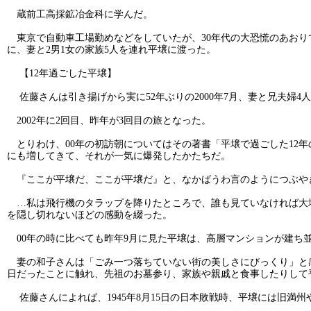
蔵前工高採鉱冶金科に学んだ。
東京で自動車工場勤めなどをしていたが、30年代の大恐慌のあおり
に、妻と2男1女の家族5人を連れ平壌に渡った。
【12年過ごした平壌】
佐藤さんは引き揚げから実に52年ぶりの2000年7月、妻と兄夫婦4
2002年に2回目、昨年が3回目の旅となった。
とりわけ、00年の初訪朝についてはその著書「平壌で過ごした12年
にも増してきて、それが一気に爆発したかたちだ。
『ここが平壌だ、ここが平壌だ』と、なかばうわ言のようにつぶや
…私は飛行機のタラップを降りたところで、誰も見ていなければ大
を隠し切れないほどの感動を綴った。
00年の時に比べても昨年9月に見た平壌は、高層マンションが建ち
妻の和子さんは「ごみ一つ落ちていない街の美しさにびっくり」と感想
日だったことに触れ、先祖のお墓参り、家族や親戚と食事したりして
佐藤さんによれば、1945年8月15日の日本敗戦時、平壌には旧満