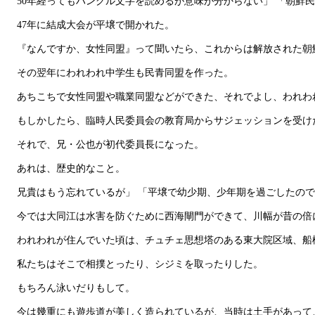
50年経ってもハングル文字を読めるが意味が分からない」 「朝鮮
47年に結成大会が平壌で開かれた。
『なんですか、女性同盟』って聞いたら、これからは解放された朝
その翌年にわれわれ中学生も民青同盟を作った。
あちこちで女性同盟や職業同盟などができた、それでよし、われわ
もしかしたら、臨時人民委員会の教育局からサジェッションを受け
それで、兄・公也が初代委員長になった。
あれは、歴史的なこと。
兄貴はもう忘れているが」 「平壌で幼少期、少年期を過ごしたので
今では大同江は水害を防ぐために西海閘門ができて、川幅が昔の倍
われわれが住んでいた頃は、チュチェ思想塔のある東大院区域、船
私たちはそこで相撲とったり、シジミを取ったりした。
もちろん泳いだりもして。
今は幾重にも遊歩道が美しく造られているが、当時は土手があって