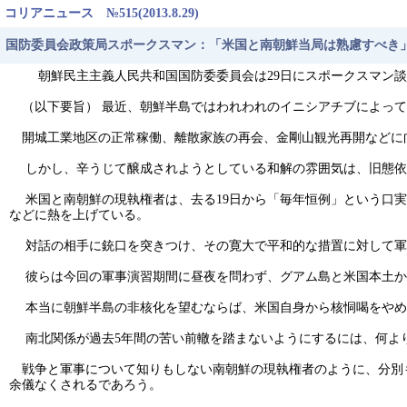
コリアニュース №515(2013.8.29)
国防委員会政策局スポークスマン：「米国と南朝鮮当局は熟慮すべき
朝鮮民主主義人民共和国国防委委員会は29日にスポークスマン談
（以下要旨） 最近、朝鮮半島ではわれわれのイニシアチブによって
開城工業地区の正常稼働、離散家族の再会、金剛山観光再開などに
しかし、辛うじて醸成されようとしている和解の雰囲気は、旧態依
米国と南朝鮮の現執権者は、去る19日から「毎年恒例」という口実
などに熱を上げている。
対話の相手に銃口を突きつけ、その寛大で平和的な措置に対して軍
彼らは今回の軍事演習期間に昼夜を問わず、グアム島と米国本土から
本当に朝鮮半島の非核化を望むならば、米国自身から核恫喝をやめ
南北関係が過去5年間の苦い前轍を踏まないようにするには、何よ
戦争と軍事について知りもしない南朝鮮の現執権者のように、分別
余儀なくされるであろう。