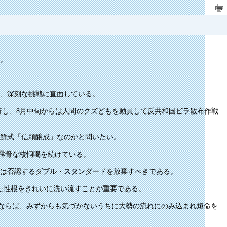
。
、深刻な挑戦に直面している。
行し、8月中旬からは人間のクズどもを動員して反共和国ビラ散布作戦
鮮式「信頼醸成」なのかと問いたい。
露骨な核恫喝を続けている。
は否認するダブル・スタンダードを放棄すべきである。
た性根をきれいに洗い流すことが重要である。
ならば、みずからも気づかないうちに大勢の流れにのみ込まれ短命を