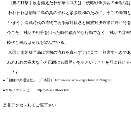
百勝の打撃手段を備えたわが革命武力は、侵略戦争演習の全過程は
われわれは朝鮮半島の真の平和と緊張緩和のために、今この瞬間も
いまや、冷戦時代の遺物である敵対観念と同族対決政策に終止符を
今こそ、対話の相手を狙った時代錯誤的な行動でなく、対話の雰囲
時代と民心はそれを望んでいる。
米国と南朝鮮当局は大勢の流れを真っすぐに見て、熟慮すべきであ
われわれの寛大な心と忍耐にも限界があるということを肝に銘じる
（了）
●「朝鮮中央通信社」（日本語） http://www.kcna.kp/goHome.do?lang=jp
●エルファテレビ http://www.elufa-tv.net/
是非アクセスしてご覧下さい