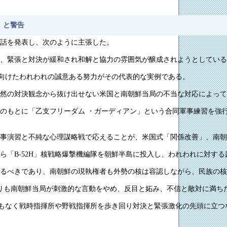
」と警告
話を発表し、次のように主張した。
、緊張と対決が緩和され和解と協力の雰囲気が醸成されようとしている
向けたわれわれの誠意ある努力がその代表的な実例である。
然の対決観念から抜け出せない米国と南朝鮮当局の不当な対応によって
のもとに「乙支フリーダム ・ガーディアン」という合同軍事練習を強
事演習と不純な心理謀略戦で応えることが、米国式「関係改善」、南朝
「B-52H」核戦略爆撃機編隊を朝鮮半島に投入し、われわれに対する
るべきであり、南朝鮮の現執権者も外勢の核は容認しながら、民族の核
りも南朝鮮当局が刺激的な言動をやめ、反目と妬み、不信と敵対に満ち
もなく戦時指揮所や野戦指揮所を歩き回り対決と緊張激化の先頭に立つ