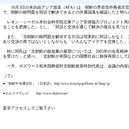
10月3日の米自由アジア放送（RFA）は、朝鮮の李容浩外務省次
で、朝鮮の核問題を対話で解決できるとの共通認識を確認したと明ら
レオン・シーガル米社会科学院北東アジア安保協力プロジェクト局長
ることを把握した」とし、「対話と交渉を通じて解決の接点を見つけ
また、「北朝鮮の核問題を解決する方法は現実的に対話しかなく、
あり交渉の席ではないとしながらも「いろんなアイデアを交換した」
特に同氏は「北朝鮮の核放棄の展望については、2005年の合意精神（
を受けた」と述べ、「北朝鮮が米国などの国際社会に核保有国として
一方、ボズワース前米国務省対北朝鮮政策特別代表は、会議の内容
（了）
●「朝鮮中央通信社」（日本語） http://www.kcna.kp/goHome.do?lang=jp
●エルファテレビ http://www.elufa-tv.net/
是非アクセスしてご覧下さい