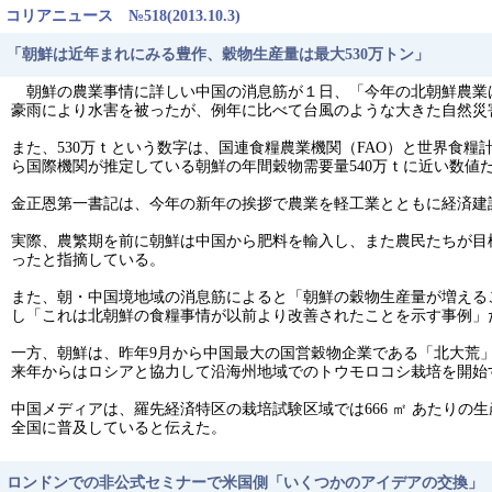
コリアニュース №518(2013.10.3)
「朝鮮は近年まれにみる豊作、穀物生産量は最大530万トン」
朝鮮の農業事情に詳しい中国の消息筋が１日、「今年の北朝鮮農業は
豪雨により水害を被ったが、例年に比べて台風のような大きた自然災
また、530万ｔという数字は、国連食糧農業機関（FAO）と世界食糧計
ら国際機関が推定している朝鮮の年間穀物需要量540万ｔに近い数値
金正恩第一書記は、今年の新年の挨拶で農業を軽工業とともに経済建
実際、農繁期を前に朝鮮は中国から肥料を輸入し、また農民たちが目
ったと指摘している。
また、朝・中国境地域の消息筋によると「朝鮮の穀物生産量が増える
し「これは北朝鮮の食糧事情が以前より改善されたことを示す事例」
一方、朝鮮は、昨年9月から中国最大の国営穀物企業である「北大荒
来年からはロシアと協力して沿海州地域でのトウモロコシ栽培を開始
中国メディアは、羅先経済特区の栽培試験区域では666 ㎡ あたりの生産
全国に普及していると伝えた。
ロンドンでの非公式セミナーで米国側「いくつかのアイデアの交換」