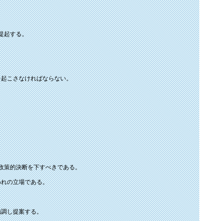
提起する。
を起こさなければならない。
政策的決断を下すべきである。
われの立場である。
。
強調し提案する。