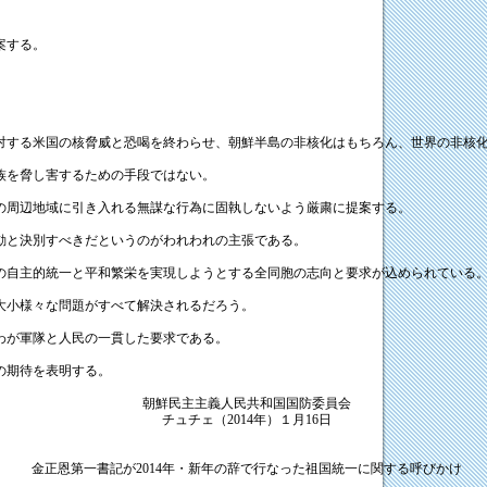
案する。
対する米国の核脅威と恐喝を終わらせ、朝鮮半島の非核化はもちろん、世界の非核
族を脅し害するための手段ではない。
の周辺地域に引き入れる無謀な行為に固執しないよう厳粛に提案する。
動と決別すべきだというのがわれわれの主張である。
の自主的統一と平和繁栄を実現しようとする全同胞の志向と要求が込められている
大小様々な問題がすべて解決されるだろう。
わが軍隊と人民の一貫した要求である。
の期待を表明する。
朝鮮民主主義人民共和国国防委員会
チュチェ（2014年）１月16日
金正恩第一書記が
2014
年・新年の辞で行なった祖国統一に関する呼びかけ