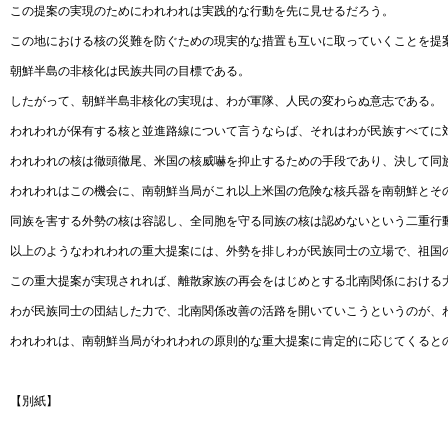
この提案の実現のためにわれわれは実践的な行動を先に見せるだろう。
この地における核の災難を防ぐための現実的な措置も互いに取っていくことを提
朝鮮半島の非核化は民族共同の目標である。
したがって、朝鮮半島非核化の実現は、わが軍隊、人民の変わらぬ意志である。
われわれが保有する核と並進路線について言うならば、それはわが民族すべてに
われわれの核は徹頭徹尾、米国の核威嚇を抑止するための手段であり、決して同
われわれはこの機会に、南朝鮮当局がこれ以上米国の危険な核兵器を南朝鮮とそ
同族を害する外勢の核は容認し、全同胞を守る同族の核は認めないという二重行
以上のようなわれわれの重大提案には、外勢を排しわが民族同士の立場で、祖国
この重大提案が実現されれば、離散家族の再会をはじめとする北南関係における
わが民族同士の団結した力で、北南関係改善の活路を開いていこうというのが、
われわれは、南朝鮮当局がわれわれの原則的な重大提案に肯定的に応じてくると
【別紙】