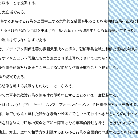
ら取ることを提案する。
らぬ立場である。
中傷するあらゆる行為を全面中止する実際的な措置を取ることを南朝鮮当局へ正式に
謗とあらゆる形の心理戦を中止する「6.4合意」から10周年となる意義深い年である。
い理由は何もないはずである。
け、メディアを関係改善の雰囲気醸成へと導き、朝鮮半島全域に和解と団結の熱風
らすべきだという同胞たちの言葉にこれ以上耳をふさいではならない。
ゆる軍事的敵対行為を全面中止する実際的な措置を取ることを提案する。
島の現実である。
る想像を絶する災難をもたらすことになろう。
べての軍事的敵対行為を無条件に即時中止することをいま一度提起する。
ら強行しようとする「キーリゾルブ、フォールイーグル」合同軍事演習から中断する
海、領空から遠く離れた静かな場所や米国にでもいって行うべきだというのがわれ
勢を引き込んで民族の安全と平和の障害となる軍事的行動を行うことはないだろう
地上、海上、空中で相手方を刺激するあらゆる行為を全面的に中止することを特に