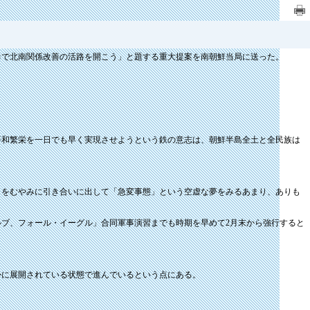
力で北南関係改善の活路を開こう」と題する重大提案を南朝鮮当局に送った。
平和繁栄を一日でも早く実現させようという鉄の意志は、朝鮮半島全土と全民族は
とをむやみに引き合いに出して「急変事態」という空虚な夢をみるあまり、ありも
ブ、フォール・イーグル」合同軍事演習までも時期を早めて2月末から強行すると
かに展開されている状態で進んでいるという点にある。