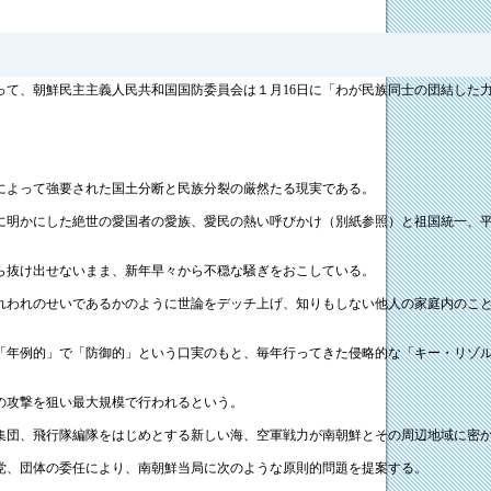
って、朝鮮民主主義人民共和国国防委員会は１月16日に「わが民族同士の団結した
によって強要された国土分断と民族分裂の厳然たる現実である。
に明かにした絶世の愛国者の愛族、愛民の熱い呼びかけ（別紙参照）と祖国統一、
ら抜け出せないまま、新年早々から不穏な騒ぎをおこしている。
れわれのせいであるかのように世論をデッチ上げ、知りもしない他人の家庭内のこ
「年例的」で「防御的」という口実のもと、毎年行ってきた侵略的な「キー・リゾル
の攻撃を狙い最大規模で行われるという。
集団、飛行隊編隊をはじめとする新しい海、空軍戦力が南朝鮮とその周辺地域に密
党、団体の委任により、南朝鮮当局に次のような原則的問題を提案する。