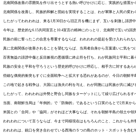
北南関係改善の雰囲気を作り出そうとする熱い呼びかけに応じ、実践的な措置か
北南関係を改善し、民族的和解と団結を実現することは、わが軍隊と人民の変わ
したがってわれわれは、来る1月30日から旧正月を機にまず、互いを刺激し誹謗
今年は、歴史的な6.15共同宣言と10.4宣言の精神にのっとり、北南間で互いの誹
民族の前に誓ったこの合意を尊重するならば、われわれの提起を受け入れられな
真に北南関係が改善されることを望むならば、当局者自身から言葉遣いに気をつ
百害無益の誹謗中傷と反目嫉視の悪循環に終止符を打ち、わが民族同士平和に暮
民族の安全と平和を守ろうという歴史的呼びかけに呼応し、相手方に対するあら
些細な偶発的衝突もすぐに全面戦争へと拡大する恐れがあるのが、今日の朝鮮半
この地で起きる戦争は、大国には漁夫の利を与え、わが同胞には民族が共に滅び
したがって、われわれは外勢と野合し同族をターゲットにして繰り広げられるす
当面、南朝鮮当局は「年例的」で「防御的」であるという口実のもとで2月末か
米国との「合同」や「協同」がそれほど大事ならば、それを朝鮮半島の領土や領
われわれについて言うならば、今まで同様現在はもちろんのこと、これからも外
われわれは、銃口を突き合わせている西海の５つの島のホット・スポットを含む