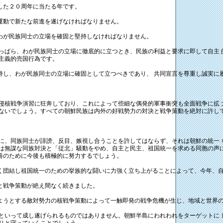
した２０周年に当たる年です。
運動で新たな前進を遂げなければなりません。
わが民族同士の立場を確固と堅持しなければなりません。
ぱら、わが民族同士の立場に徹底的に立つとき、民族の利益と要求に即して自主 
主義的売国行為です。
持し、わが民族同士の立場に確固として立つべきであり、 共同宣言を尊重し誠実に
北侵核戦争演習に狂奔しており、これによって些細な偶発的軍事衝突も全面戦争に拡
れないでしょう。すべての朝鮮民族は内外の好戦勢力の対決と戦争策動を絶対に許し
、同族同士が誹謗、反目、嫉視し合うことを許してはならず、それは朝鮮の統一 
局は無謀な同族対決と「従北」騒動をやめ、自主と民主、祖国統一を求める同胞の声
善のために今後も積極的に努力するでしょう。
団結し祖国統一のための挙族的な闘いに力強く立ち上がることによって、今年、自
と戦争策動が絶え間なく続きました。
うとする敵対勢力の核戦争策動によって一触即発の戦争危機が生じ、地域と世界の
いって成し遂げられるものではありません。朝鮮半島にわれわれをターゲットに 