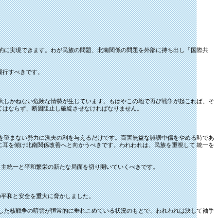
的に実現できます。わが民族の問題、北南関係の問題を外部に持ち出し「国際共
履行すべきです。
 大しかねない危険な情勢が生じています。もはやこの地で再び戦争が起これば、そ
てはならず、断固阻止し破綻させなければなりません。
を望まない勢力に漁夫の利を与えるだけです。百害無益な誹謗中傷をやめる時であ
に耳を傾け北南関係改善へと向かうべきです。われわれは、民族を重視して 統一を
主統一と平和繁栄の新たな局面を切り開いていくべきです。
平和と安全を重大に脅かしました。
した核戦争の暗雲が恒常的に垂れこめている状況のもとで、われわれは決して袖手