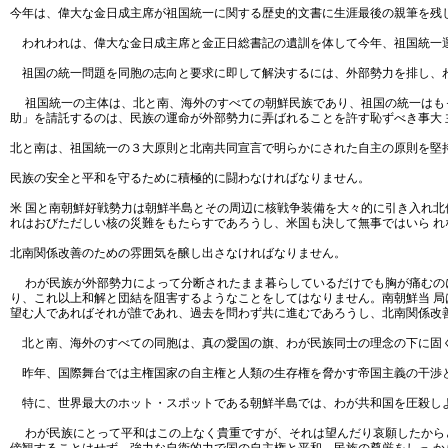
今年は、偉大な金日成主席が祖国統一に関する歴史的文書に生涯最後の親筆を残
われわれは、偉大な金日成主席と金正日総書記の遺訓を体して今年、祖国統一
祖国の統一問題を同胞の志向と要求に即して解決するには、外部勢力を排し、
祖国統一の主体は、北と南、海外のすべての朝鮮民族であり、祖国の統一はもっ
助」を請託するのは、民族の運命が外部勢力に弄ばれることを許す恥ずべき事大 
北と南は、祖国統一の３大原則と北南共同宣言で明らかにされた自主の原則を堅
民族の安全と平和を守るために積極的に闘わなければなりません。
米 国と南朝鮮好戦勢力は朝鮮半島とその周辺に核戦争装備を大々的に引き入れ
れはおびただしい核の災難をもたらすであろうし、米国も決して無事ではいら 
北南関係改善のための雰囲気を醸し出さなければなりません。
わが民族が外部勢力によって分断されたまま暮らしているだけでも胸が痛むのに
り、これ以上和解と団結を阻害するようなことをしてはなりません。南朝鮮当 
望む人であればそれが誰であれ、過去を問わず共に進むであろうし、北南関係改
北と南、海外のすべての同胞は、真の愛国の旗、わが民族同士の理念の下に固く
昨年、国際舞台では主権国家の自主権と人類の生存権を脅かす帝国主義の干渉
特に、世界最大のホット・スポットである朝鮮半島では、わが共和国を圧殺しよ
わが民族にとって平和はこの上なく貴重ですが、それは望んだり哀願したからと