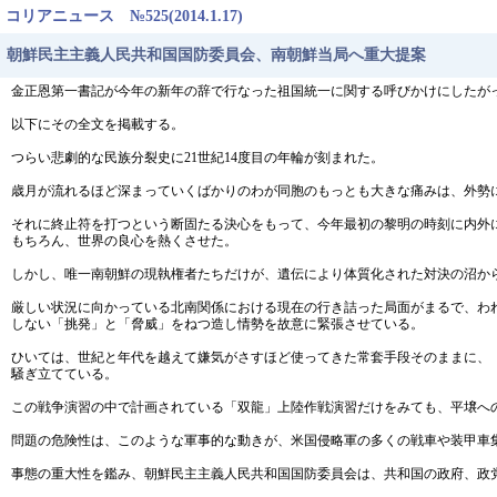
コリアニュース №525(2014.1.17)
朝鮮民主主義人民共和国国防委員会、南朝鮮当局へ重大提案
金正恩第一書記が今年の新年の辞で行なった祖国統一に関する呼びかけにしたが
以下にその全文を掲載する。
つらい悲劇的な民族分裂史に21世紀14度目の年輪が刻まれた。
歳月が流れるほど深まっていくばかりのわが同胞のもっとも大きな痛みは、外勢
それに終止符を打つという断固たる決心をもって、今年最初の黎明の時刻に内外
もちろん、世界の良心を熱くさせた。
しかし、唯一南朝鮮の現執権者たちだけが、遺伝により体質化された対決の沼か
厳しい状況に向かっている北南関係における現在の行き詰った局面がまるで、わ
しない「挑発」と「脅威」をねつ造し情勢を故意に緊張させている。
ひいては、世紀と年代を越えて嫌気がさすほど使ってきた常套手段そのままに、
騒ぎ立てている。
この戦争演習の中で計画されている「双龍」上陸作戦演習だけをみても、平壌へ
問題の危険性は、このような軍事的な動きが、米国侵略軍の多くの戦車や装甲車
事態の重大性を鑑み、朝鮮民主主義人民共和国国防委員会は、共和国の政府、政