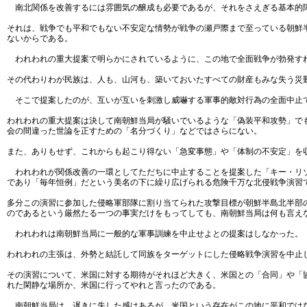
南北関係を改善するには雰囲気の醸成も必要であるが、それをさえぎる基本的
それは、戦争でも平和でもない不安定な情勢が戦争の瀬戸際まで至っている朝鮮
ないからである。
われわれの重大提案で明らかにされているように、この地で全面戦争が勃発す
その代わりわが民族は、人も、山河も、築いておいたすべての財産もみな失う災
そこで提案したのが、互いが互いを刺激し威嚇する軍事的敵対行為の全面中止
われわれの重大提案は決して南朝鮮当局が騒いでいるような「偽装平和攻勢」で
会の間違った世論を正すための「名分づくり」などではさらにない。
また、ありもせず、これからも起こり得ない「急変事態」や「体制の不安定」を
われわれが関係改善の一環としてただちに中止することを提案した「キー・リゾ
であり「毎年恒例」だという美名の下に繰り広げられる危険千万な北侵戦争演習
多分この演習に参加した侵略軍部隊に割り当てられた攻撃目標が朝鮮半島北半部
のであるという厳然たる一つの事実だけをもってしても、南朝鮮当局は何も言え
われわれは南朝鮮当局に一般的な軍事訓練を中止せよとの提案はしなかった。
われわれの主張は、外勢と結託して同族をターゲットにした侵略戦争演習を中止
その演習について、米国に対する期待がそれほど大きく、米国との「合同」や「
れた閑静な場所か、米国に行ってやれと言ったのである。
南朝鮮当局は、遅きに失した感はあるが、米国という存在がこの地に平和ではな