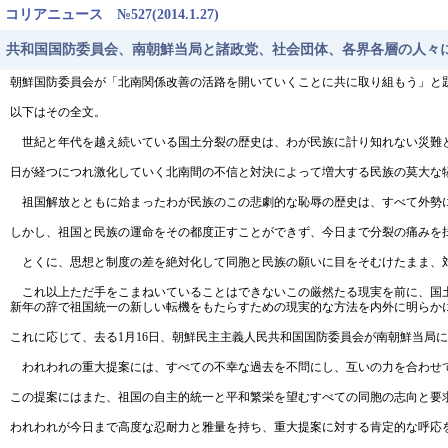
コリアニュース №527(2014.1.27)
共和国国防委員会、南朝鮮当局と諸政党、社会団体、各界各層の人々
朝鮮国防委員会が「北南関係改善の活路を開いていくことに共に取り組もう」と
以下はその全文。
世紀と年代を越え続いている国土分裂の歴史は、わが民族に計り知れない災難
日が経つにつれ激化していく北南間の不信と対決によって増大する民族の莫大な
祖国解放とともに始まったわが民族のこの悲劇的な恥辱の歴史は、すべて外勢
しかし、祖国と民族の運命をその都度正すことができず、今日まで分裂の痛みを
とくに、思想と制度の差を絶対化して同胞と民族の願いに目をそむけたまま、
これ以上ただ手をこまねいていることはできないこの厳然たる現実を前に、国土
新年の辞で祖国統一の新しい転機をもたらすための現実的な方法を内外に明らか
これに応じて、去る1月16日、朝鮮民主主義人民共和国国防委員会が南朝鮮当局
われわれの重大提案には、すべての不幸な過去を不問にし、互いの力を合わせ
この提案にはまた、祖国の自主的統一と平和繁栄を望むすべての同胞の志向と要
われわれが今日まで高度な忍耐力と雅量を持ち、重大提案に対する肯定的な呼応