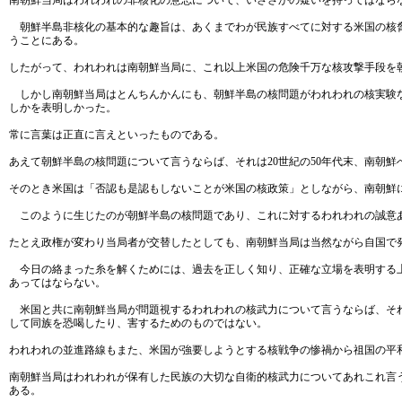
南朝鮮当局はわれわれの非核化の意志について、いささかの疑いを持ってはなら
朝鮮半島非核化の基本的な趣旨は、あくまでわが民族すべてに対する米国の核脅
うことにある。
したがって、われわれは南朝鮮当局に、これ以上米国の危険千万な核攻撃手段を
しかし南朝鮮当局はとんちんかんにも、朝鮮半島の核問題がわれわれの核実験な
しかを表明しかった。
常に言葉は正直に言えといったものである。
あえて朝鮮半島の核問題について言うならば、それは20世紀の50年代末、南朝
そのとき米国は「否認も是認もしないことが米国の核政策」としながら、南朝鮮に
このように生じたのが朝鮮半島の核問題であり、これに対するわれわれの誠意あ
たとえ政権が変わり当局者が交替したとしても、南朝鮮当局は当然ながら自国で
今日の絡まった糸を解くためには、過去を正しく知り、正確な立場を表明する上
あってはならない。
米国と共に南朝鮮当局が問題視するわれわれの核武力について言うならば、それ
して同族を恐喝したり、害するためのものではない。
われわれの並進路線もまた、米国が強要しようとする核戦争の惨禍から祖国の平
南朝鮮当局はわれわれが保有した民族の大切な自衛的核武力についてあれこれ言
ある。