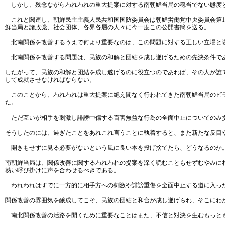
しかし、残念ながらわれわれの重大提案に対する南朝鮮当局の穏当でない態度
これと関連し、朝鮮民主主義人民共和国国防委員会は朝鮮労働党中央委員会第1
鮮当局と諸政党、社会団体、各界各層の人々に今一度この公開書簡を送る。
北南関係を改善するうえで何より重要なのは、この問題に対する正しい立場と
北南関係を改善する問題は、民族の和解と団結を成し遂げるための先決条件で
したがって、民族の和解と団結を成し遂げるのに役立つのであれば、その人が誰
して成就させなければならない。
このことから、われわれは重大提案に絶え間なく行われてきた南朝鮮当局のビラ
た。
ただ互いが相手を刺激し誹謗中傷する百害無益な行為の全面中止についてのみ
そうしたのには、過ぎたことをあれこれ言うことに執着すると、また新たな反目
開きもせずに見る必要がないという風に良い本を投げ捨てたら、どうなるのか
南朝鮮当局は、関係改善に関するわれわれの提案を深く読むこともせずむやみに
熱い呼び掛けに声を合わせるべきである。
われわれはすでに一方的に相手方への刺激や誹謗重傷を全面中止する道に入っ
関係改善の雰囲気を醸成してこそ、民族の団結と和合が成し遂げられ、そこにわ
南北関係改善の活路を開くために重要なことはまた、不信と対決を生むもっと