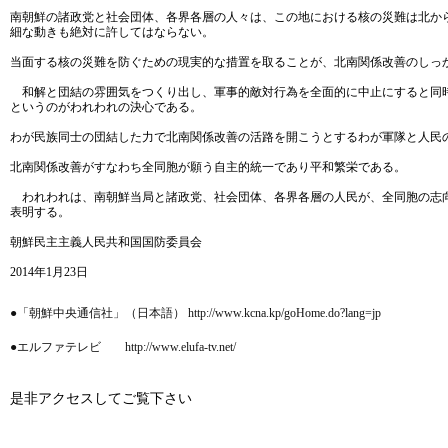
南朝鮮の諸政党と社会団体、各界各層の人々は、この地における核の災難は北か
細な動きも絶対に許してはならない。
当面する核の災難を防ぐための現実的な措置を取ることが、北南関係改善のしっ
和解と団結の雰囲気をつくり出し、軍事的敵対行為を全面的に中止にすると同時
というのがわれわれの決心である。
わが民族同士の団結した力で北南関係改善の活路を開こうとするわが軍隊と人民
北南関係改善がすなわち全同胞が願う自主的統一であり平和繁栄である。
われわれは、南朝鮮当局と諸政党、社会団体、各界各層の人民が、全同胞の志向
表明する。
朝鮮民主主義人民共和国国防委員会
2014年1月23日
●「朝鮮中央通信社」（日本語） http://www.kcna.kp/goHome.do?lang=jp
●エルファテレビ http://www.elufa-tv.net/
是非アクセスしてご覧下さい