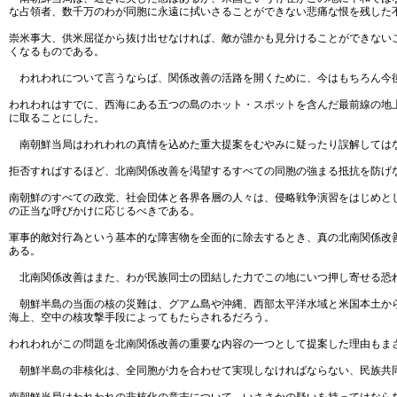
な占領者、数千万のわが同胞に永遠に拭いさることができない悲痛な恨を残した
崇米事大、供米屈従から抜け出せなければ、敵が誰かも見分けることができない
くなるものである。
われわれについて言うならば、関係改善の活路を開くために、今はもちろん今後
われわれはすでに、西海にある五つの島のホット・スポットを含んだ最前線の地
に取ることにした。
南朝鮮当局はわれわれの真情を込めた重大提案をむやみに疑ったり誤解しては
拒否すればするほど、北南関係改善を渇望するすべての同胞の強まる抵抗を防げ
南朝鮮のすべての政党、社会団体と各界各層の人々は、侵略戦争演習をはじめと
の正当な呼びかけに応じるべきである。
軍事的敵対行為という基本的な障害物を全面的に除去するとき、真の北南関係改
ある。
北南関係改善はまた、わが民族同士の団結した力でこの地にいつ押し寄せる恐れ
朝鮮半島の当面の核の災難は、グアム島や沖縄、西部太平洋水域と米国本土から
海上、空中の核攻撃手段によってもたらされるだろう。
われわれがこの問題を北南関係改善の重要な内容の一つとして提案した理由もま
朝鮮半島の非核化は、全同胞が力を合わせて実現しなければならない、民族共