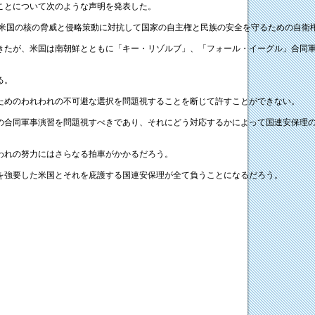
たことについて次のような声明を発表した。
米国の核の脅威と侵略策動に対抗して国家の自主権と民族の安全を守るための自衛
たが、米国は南朝鮮とともに「キー・リゾルブ」、「フォール・イーグル」合同軍事
る。
ためのわれわれの不可避な選択を問題視することを断じて許すことができない。
の合同軍事演習を問題視すべきであり、それにどう対応するかによって国連安保理
われの努力にはさらなる拍車がかかるだろう。
を強要した米国とそれを庇護する国連安保理が全て負うことになるだろう。