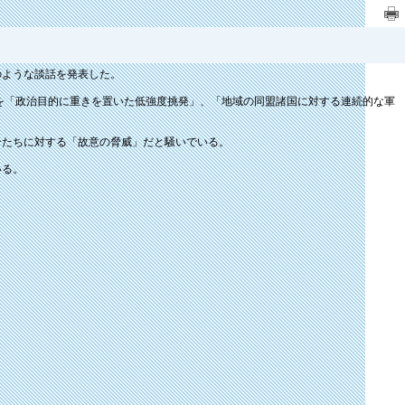
のような談話を発表した。
を「政治目的に重きを置いた低強度挑発」、「地域の同盟諸国に対する連続的な軍
分たちに対する「故意の脅威」だと騒いでいる。
いる。
。