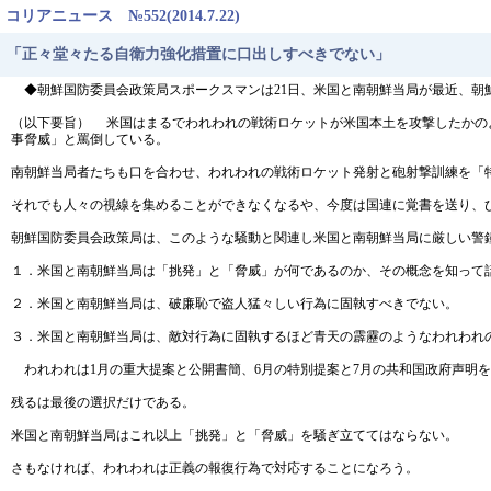
コリアニュース №552(2014.7.22)
「正々堂々たる自衛力強化措置に口出しすべきでない」
◆朝鮮国防委員会政策局スポークスマンは21日、米国と南朝鮮当局が最近、朝
（以下要旨） 米国はまるでわれわれの戦術ロケットが米国本土を攻撃したかの
事脅威」と罵倒している。
南朝鮮当局者たちも口を合わせ、われわれの戦術ロケット発射と砲射撃訓練を「
それでも人々の視線を集めることができなくなるや、今度は国連に覚書を送り、
朝鮮国防委員会政策局は、このような騒動と関連し米国と南朝鮮当局に厳しい警
１．米国と南朝鮮当局は「挑発」と「脅威」が何であるのか、その概念を知って
２．米国と南朝鮮当局は、破廉恥で盗人猛々しい行為に固執すべきでない。
３．米国と南朝鮮当局は、敵対行為に固執するほど青天の霹靂のようなわれわれ
われわれは1月の重大提案と公開書簡、6月の特別提案と7月の共和国政府声明
残るは最後の選択だけである。
米国と南朝鮮当局はこれ以上「挑発」と「脅威」を騒ぎ立ててはならない。
さもなければ、われわれは正義の報復行為で対応することになろう。