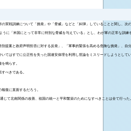
鮮の実戦訓練について「挑発」や「脅威」などと「糾弾」していることと関し、次
ように「米国にとって非常に特別な脅威を与えている」とし、わが軍の正常な訓練
特別提案と政府声明拒否に対する反発」、「軍事的緊張を高める危険な挑発」、自
ひいてはすでに公正性を失った国連安保理を利用し世論をミスリードしようとして
鐘を鳴らす。
話すべきである。
の報復に直面するだろう。
を通じて北南関係の改善、祖国の統一と平和繁栄のためになすべきことは全て行った