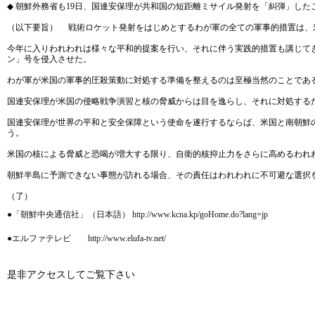
◆ 朝鮮外務省も19日、国連安保理が共和国の短距離ミサイル発射を「糾弾」し
（以下要旨） 戦術ロケット発射をはじめとするわが軍の全ての軍事的措置は、
今年に入りわれわれは様々な平和的提案を行い、それに伴う実践的措置も講じてき
ン」号を侵入させた。
わが軍が米国の軍事的圧殺策動に対処する準備を整えるのは至極当然のことであ
国連安保理が米国の侵略戦争演習と核の脅威からは目を逸らし、それに対処する
国連安保理が世界の平和と安全保障という使命を遂行するならば、米国と南朝鮮
う。
米国の核による脅威と恐喝が増大する限り、自衛的核抑止力をさらに高めるわれ
朝鮮半島に予測できない事態が訪れる場合、その責任はわれわれに不可避な選択
（了）
●「朝鮮中央通信社」（日本語） http://www.kcna.kp/goHome.do?lang=jp
●エルファテレビ http://www.elufa-tv.net/
是非アクセスしてご覧下さい