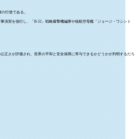
権の行使である。
演習を強行し、「B-52」戦略爆撃機編隊や核航空母艦「ジョージ・ワシント
の公正さが評価され、世界の平和と安全保障に寄与できるかどうかが判明するだろ