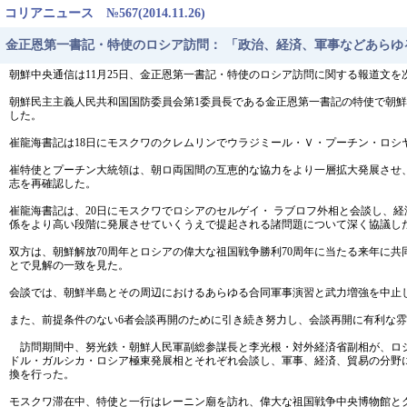
コリアニュース №567(2014.11.26)
金正恩第一書記・特使のロシア訪問： 「政治、経済、軍事などあら
朝鮮中央通信は11月25日、金正恩第一書記・特使のロシア訪問に関する報道文を
朝鮮民主主義人民共和国国防委員会第1委員長である金正恩第一書記の特使で朝鮮労
した。
崔龍海書記は18日にモスクワのクレムリンでウラジミール・Ｖ・プーチン・ロ
崔特使とプーチン大統領は、朝ロ両国間の互恵的な協力をより一層拡大発展させ、
志を再確認した。
崔龍海書記は、20日にモスクワでロシアのセルゲイ・ ラブロフ外相と会談し、
係をより高い段階に発展させていくうえで提起される諸問題について深く協議し
双方は、朝鮮解放70周年とロシアの偉大な祖国戦争勝利70周年に当たる来年に
とで見解の一致を見た。
会談では、朝鮮半島とその周辺におけるあらゆる合同軍事演習と武力増強を中止
また、前提条件のない6者会談再開のために引き続き努力し、会談再開に有利な
訪問期間中、努光鉄・朝鮮人民軍副総参謀長と李光根・対外経済省副相が、ロシ
ドル・ガルシカ・ロシア極東発展相とそれぞれ会談し、軍事、経済、貿易の分野
換を行った。
モスクワ滞在中、特使と一行はレーニン廟を訪れ、偉大な祖国戦争中央博物館と