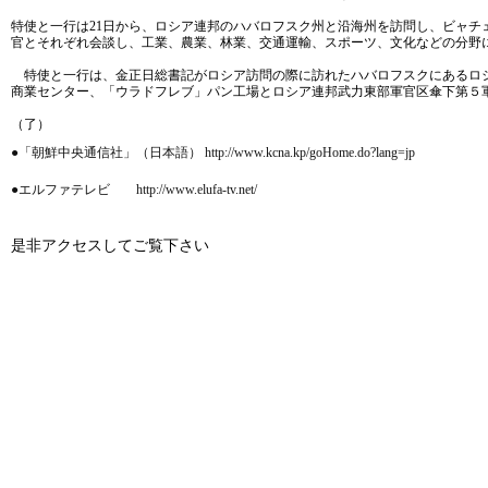
特使と一行は21日から、ロシア連邦のハバロフスク州と沿海州を訪問し、ビャ
官とそれぞれ会談し、工業、農業、林業、交通運輸、スポーツ、文化などの分野
特使と一行は、金正日総書記がロシア訪問の際に訪れたハバロフスクにあるロシ
商業センター、「ウラドフレブ」パン工場とロシア連邦武力東部軍官区傘下第５
（了）
●「朝鮮中央通信社」（日本語） http://www.kcna.kp/goHome.do?lang=jp
●エルファテレビ http://www.elufa-tv.net/
是非アクセスしてご覧下さい