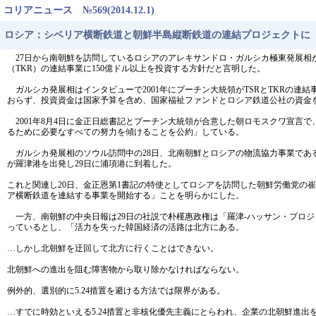
コリアニュース №569(2014.12.1)
ロシア：シベリア横断鉄道と朝鮮半島縦断鉄道の連結プロジェクトに
27日から南朝鮮を訪問しているロシアのアレキサンドロ・ガルシカ極東発展相が
（TKR）の連結事業に150億ドル以上を投資する方針だと言明した。
ガルシカ発展相はインタビューで2001年にプーチン大統領がTSRとTKRの
おらず、投資資金は国家予算を含め、国家福祉ファンドとロシア鉄道公社の資金
2001年8月4日に金正日総書記とプーチン大統領が合意した朝ロモスクワ宣言
るために必要なすべての努力を傾けることを公約」している。
ガルシカ発展相のソウル訪問中の28日、北南朝鮮とロシアの物流協力事業であ
が羅津港を出発し29日に浦項港に到着した。
これと関連し20日、金正恩第1書記の特使としてロシアを訪問した朝鮮労働党の
ア横断鉄道を連結する事業を開始する」ことを明らかにした。
一方、南朝鮮の中央日報は29日の社説で朴槿惠政権は「羅津-ハッサン・プロジ
っているとし、「活力を失った韓国経済の活路は北方にある。
…しかし北朝鮮を迂回して北方に行くことはできない。
北朝鮮への進出を阻む障害物から取り除かなければならない。
例外的、選別的に5.24措置を避ける方法では限界がある。
…すでに時効といえる5.24措置と非核化優先主義にとらわれ、企業の北朝鮮進