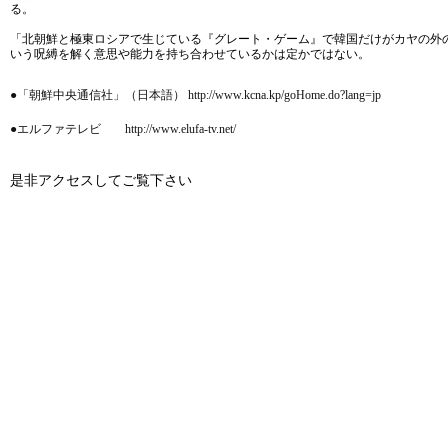
る。
「北朝鮮と極東ロシアで生じている『グレート・ゲーム』で韓国だけがカヤの外の
いう呪縛を解く意思や能力を持ち合わせているかは定かではない。
●「朝鮮中央通信社」（日本語） http://www.kcna.kp/goHome.do?lang=jp
●エルファテレビ http://www.elufa-tv.net/
是非アクセスしてご覧下さい