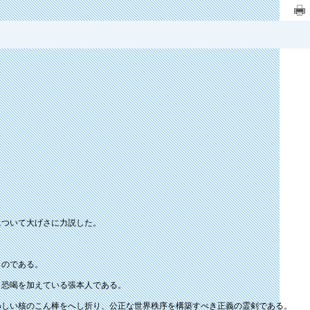
について大げさに力説した。
ものである。
と恐喝を加えている張本人である。
わしい核のこん棒をへし折り、公正な世界秩序を構築すべき正義の霊剣である。