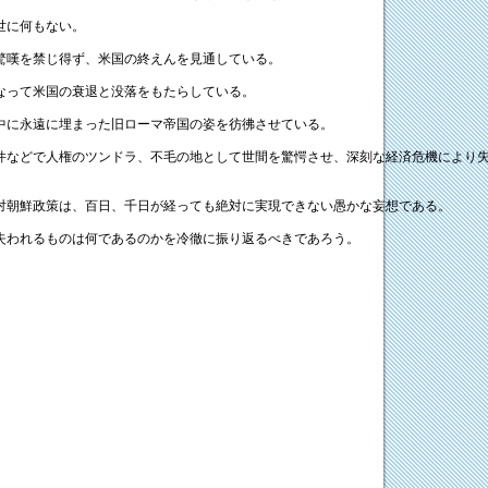
世に何もない。
驚嘆を禁じ得ず、米国の終えんを見通している。
なって米国の衰退と没落をもたらしている。
中に永遠に埋まった旧ローマ帝国の姿を彷彿させている。
件などで人権のツンドラ、不毛の地として世間を驚愕させ、深刻な経済危機により
対朝鮮政策は、百日、千日が経っても絶対に実現できない愚かな妄想である。
失われるものは何であるのかを冷徹に振り返るべきであろう。