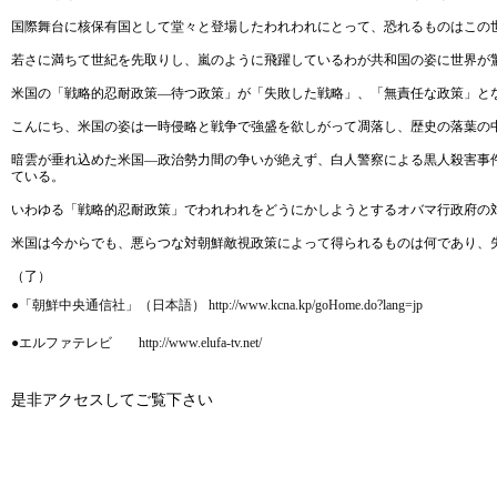
国際舞台に核保有国として堂々と登場したわれわれにとって、恐れるものはこの
若さに満ちて世紀を先取りし、嵐のように飛躍しているわが共和国の姿に世界が
米国の「戦略的忍耐政策―待つ政策」が「失敗した戦略」、「無責任な政策」と
こんにち、米国の姿は一時侵略と戦争で強盛を欲しがって凋落し、歴史の落葉の
暗雲が垂れ込めた米国―政治勢力間の争いが絶えず、白人警察による黒人殺害事
ている。
いわゆる「戦略的忍耐政策」でわれわれをどうにかしようとするオバマ行政府の
米国は今からでも、悪らつな対朝鮮敵視政策によって得られるものは何であり、
（了）
●「朝鮮中央通信社」（日本語） http://www.kcna.kp/goHome.do?lang=jp
●エルファテレビ http://www.elufa-tv.net/
是非アクセスしてご覧下さい