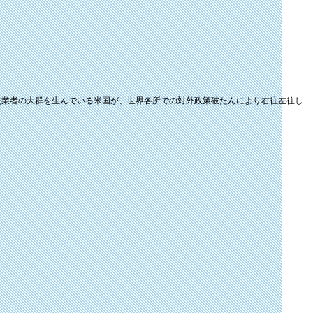
失業者の大群を生んでいる米国が、世界各所での対外政策破たんにより右往左往し