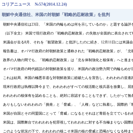
コリアニュース №574(2014.12.24)
朝鮮中央通信社、米国の対朝鮮「戦略的忍耐政策」を批判
朝鮮中央通信社は23日、「米国の内輪もめは何を示しているのか」と題する論評
（以下全文） 米国で現行政府の「戦略的忍耐政策」の失敗が全面的に表出されて
米議会が去る8月、それを「観望政策」と批評したのに続き、12月11日には米議
報告書は、オバマ行政府の対朝鮮政策と通称された「戦略的忍耐政策」が、「北
政界の人物の間でも、「戦略的忍耐政策」は「北を体制強化と核保有」へと進ま
オバマ行政府の時代錯誤の対朝鮮政策を巡り、米国内の政治勢力間で内輪もめが
これは結局、米国の極悪非道な対朝鮮政策に総破たんを宣告し、われわれの並進
現米行政府は執権以降今まで、われわれがすべての核活動と核兵器を放棄し、屈
われわれの核保有を認めることも、絶対に容認することもできず、したがって無
ありもしないわれわれの「挑発」と「脅威」、「人権」などに執着し、国際的「
米国が自国とその同盟国にとって「脅威」になるとそれほど青筋を立てているわ
米国は、国際舞台でわれわれを犯罪視してわれわれに対する不当極まりない国際
このような状況の下で、われわれの核こそ米国の核の脅威と恐喝がなくなる時ま