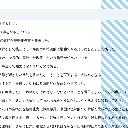
を発表した。
物議をかもしている。
会調査局が非難報告書を発表した。
朝鮮をして核とミサイル能力を持続的に増強できるようにした」と指摘した。
せた「徹底的に完敗した政策」という酷評が相次いでいる。
日を追って頻繁に起きているのである。
路線が輝かしい勝利を収めたということを実証する一大快挙となる。
服することを待つ、いわゆる戦略的忍耐政策を追求した。
条件廃棄したり、放棄しなければならないということを骨子とする「北核不容説」
制裁」と「共助」を実行してわれわれをどうにかしようと執ように策動してきた。
れわれの自衛的な核抑止力は徹頭徹尾、米国の恒常的な核脅威と恐喝のため生じた
的制裁と圧迫を主導してきたし、朝鮮半島に強力な核攻撃手段を投入して核の脅威
で維持し、さらに拡大、強化させなければならない自衛的抑止力であり、米国の呪