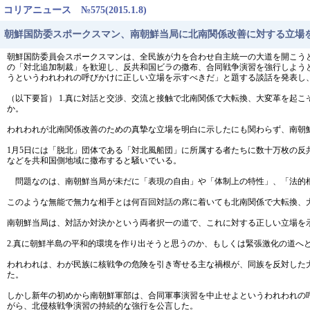
コリアニュース №575(2015.1.8)
朝鮮国防委スポークスマン、南朝鮮当局に北南関係改善に対する立場
朝鮮国防委員会スポークスマンは、全民族が力を合わせ自主統一の大道を開こう
の「対北追加制裁」を歓迎し、反共和国ビラの撒布、合同戦争演習を強行しよう
うというわれわれの呼びかけに正しい立場を示すべきだ」と題する談話を発表し
（以下要旨） 1.真に対話と交渉、交流と接触で北南関係で大転換、大変革を起
か。
われわれが北南関係改善のための真摯な立場を明白に示したにも関わらず、南朝
1月5日には「脱北」団体である「対北風船団」に所属する者たちに数十万枚の反共
などを共和国側地域に撒布すると騒いでいる。
問題なのは、南朝鮮当局が未だに「表現の自由」や「体制上の特性」、「法的根
このような無能で無力な相手とは何百回対話の席に着いても北南関係で大転換、
南朝鮮当局は、対話か対決かという両者択一の道で、これに対する正しい立場を
2.真に朝鮮半島の平和的環境を作り出そうと思うのか、もしくは緊張激化の道へ
われわれは、わが民族に核戦争の危険を引き寄せる主な禍根が、同族を反対した
た。
しかし新年の初めから南朝鮮軍部は、合同軍事演習を中止せよというわれわれの
がら、北侵核戦争演習の持続的な強行を公言した。