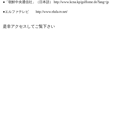
●「朝鮮中央通信社」（日本語） http://www.kcna.kp/goHome.do?lang=jp
●エルファテレビ http://www.elufa-tv.net/
是非アクセスしてご覧下さい