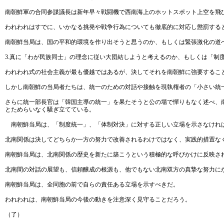
南朝鮮軍の合同参謀議長は新年早々戦闘機で西南海上のホットスポット上空を飛
われわれはすでに、いかなる挑発や戦争行為についても徹底的に対応し懲罰する
南朝鮮当局は、国の平和的環境を作り出そうと思うのか、もしくは緊張激化の道
3.真に「わが民族同士」の理念に従い大団結しようと考えるのか、もしくは「制
われわれ式の社会主義が最も優越ではあるが、決してそれを南朝鮮に強要するこ
しかし南朝鮮の当局者たちは、統一のための対話や接触を現執権者の「小さい統
さらに統一部長官は「韓国主導の統一」を果たそうと公の場で憚りもなく述べ、南
とためらいなく騒ぎ立てている。
南朝鮮当局は、「制度統一」、「体制対決」に対する正しい立場を示さなけれ
北南関係は決してどちらか一方の努力で改善されるわけではなく、実践的措置な
南朝鮮当局は、北南関係の歴史を新たに築こうという積極的な呼びかけに反映さ
北南間の対話の展望も、信頼醸成の根源も、他でもない北南双方の真摯な努力に
南朝鮮当局は、全同胞の前で自らの責任ある立場を示すべきだ。
われわれは、南朝鮮当局の今後の動きを注意深く見守ることだろう。
（了）