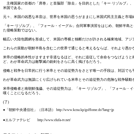
主権国家の首都の「席巻」と首脳部「除去」を目的とした「キー·リゾルブ」、
米国である。
元々、米国の凶悪な本音は、世界を米国の思うがままにし米国式民主主義と市場
「キー·リゾルブ」、「フォール・イーグル」合同軍事演習をはじめ、朝鮮半島
た侵略策動ではない。
幅広い大陸包囲網を形成して、米国の専横と独断だけが許される極東地域、アジ
これらの策動が朝鮮半島を含むこの世界で通じると考えるならば、それより愚か
米帝の侵略的本性がますます非道なるほど、それに追従して余命をつなげようと
ど、わが革命武力は敵撃滅の銃剣をさらに高く掲げるだろう。
侵略と戦争を日常的に行う米帝とその追従勢力をさとす唯一の手段は、対話でも
わが革命武力は無謀にくり広げられている米帝とその追従勢力の危険な戦争騒動
米帝侵略者と南朝鮮傀儡、その追従勢力は、「キー·リゾルブ」、「フォール・
嘆くことになるだろう。
(了)
●「朝鮮中央通信社」（日本語） http://www.kcna.kp/goHome.do?lang=jp
●エルファテレビ http://www.elufa-tv.net/