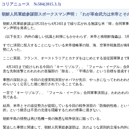
コリアニュース №584(2015.3.3)
朝鮮人民軍総参謀部スポークスマン声明：「わが革命武力は米帝とそ
朝鮮人民軍総参謀は3月2日から4月24日まで繰り広がれる無謀な米「韓」合同軍
マン声明を発表した。
（以下全文） 内外の厳しい抗議と糾弾にもかかわらず、米帝と南朝鮮傀儡は、3
すでに演習に投入することになっている米帝侵略軍の陸、海、空軍作戦集団が南
勢に入った。
ここに英国、フランス、オーストラリアとカナダをはじめとする追従国軍隊まで
4月24日まで続けられる今回の「キー·リゾルブ」、「フォール・イーグル」合
意な先制攻撃とわれわれの首脳部の「除去」、「平壌占領」という目標を達成す
事態の深刻さは、今回の北侵実戦演習がオバマが先日、やっきになってわれわれ
めらいなく公言した後に敢行されていることである。
一言で「キー·リゾルブ」、「フォール・イーグル」合同軍事演習は、われわれ
気である。
結局、米帝とその追従勢力が提唱している今回の戦争演習の「防御的性格」とい
的」という饒舌は不意の北侵を隠蔽するための煙幕に過ぎない。
朝鮮半島の情勢は再び危機一発の険悪な戦争状況に陥っている。
緊迫した事態と関連して、朝鮮人民軍総参謀部は、次のような原則的立場を内外