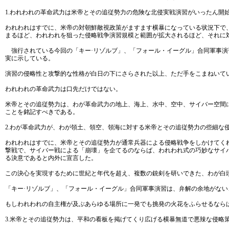
1.われわれの革命武力は米帝とその追従勢力の危険な北侵実戦演習がいったん開
われわれはすでに、米帝の対朝鮮敵視政策がますます横暴になっている状況下で
まるほど、われわれを狙った侵略戦争演習規模と範囲が拡大されるほど、それに
強行されている今回の「キー·リゾルブ」、「フォール・イーグル」合同軍事演
実に示している。
演習の侵略性と攻撃的な性格が白日の下にさらされた以上、ただ手をこまねいて
われわれの革命武力は口先だけではない。
米帝とその追従勢力は、わが革命武力の地上、海上、水中、空中、サイバー空間
ことを銘記すべきである。
2.わが革命武力が、わが領土、領空、領海に対する米帝とその追従勢力の些細な
われわれはすでに、米帝とその追従勢力が通常兵器による侵略戦争をしかけてく
撃戦で、サイバー戦による「崩壊」を企てるのならば、われわれ式の巧妙なサイ
る決意であると内外に宣言した。
この決心を実現するために世紀と年代を超え、複数の銃剣を研いできた、わが白
「キー·リゾルブ」、「フォール・イーグル」合同軍事演習は、弁解の余地がな
もしわれわれの自主権が及ぶあらゆる場所に一発でも挑発の火花をふらせるなら
3.米帝とその追従勢力は、平和の看板を掲げてくり広げる横暴無道で悪辣な侵略