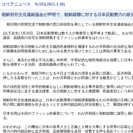
コリアニュース №593(2015.3.30)
朝鮮対外文化連絡協会が声明で、朝鮮総聯に対する日本反動勢力の政
朝日間の民間交流で朝鮮側の窓口的役割を果たしている朝鮮対外文化連絡協会が
(以下全文) 3月26日、日本反動警察は数十人の警察官と装甲車まで動員し、わ
議長、副議長の自宅を強制捜索するファッショ的暴挙をはたらいた。
朝鮮総聯が在日朝鮮人の民主主義的民族権利を擁護するわが共和国の合法的な海
の善隣友好関係発展のためにあらゆる努力を傾けてきたことは周知の事実である
さらに、過去わが国を不法占拠し40年間、中世紀的な植民地統治を強要した日
動を保障すべき法的、道徳的義務が課せられている。
にもかかわらず、敗戦70年になる今日まで過去の清算を必死に回避し、反共和
押し入る妄動を行ったことは、わが共和国とわが民族に対する敵意がどこまでに
何の法的妥当性と科学的根拠もなしに朝鮮総聯をある事件疑惑と無理に結びつけ
刑事訴訟法に反する違法捜査、在日朝鮮人に対する人権蹂躪、民族差別という糾
朝鮮対外文化連絡協会は、日本の反動警察の強制捜索騒動をわが共和国の主権に
民の間に敵対感情を吹き込もうとする時代錯誤的な対決策動として、断固糾弾す
日本当局は今回のファッショ的暴挙について、わが共和国と朝鮮総聯に謝罪し責
る。
われわれは、この機会に日本の各界人士と正義と人権を大事にする世界の広範な
勢力の時代錯誤的な反共和国、反総聯策動を反対・排撃する声を高めていくとの