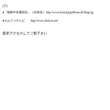
(了)
●「朝鮮中央通信社」（日本語） http://www.kcna.kp/goHome.do?lang=jp
●エルファテレビ http://www.elufa-tv.net/
是非アクセスしてご覧下さい