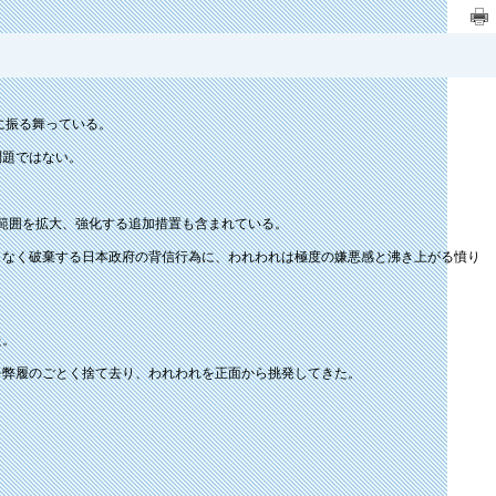
に振る舞っている。
問題ではない。
の範囲を拡大、強化する追加措置も含まれている。
なく破棄する日本政府の背信行為に、われわれは極度の嫌悪感と沸き上がる憤り
た。
弊履のごとく捨て去り、われわれを正面から挑発してきた。