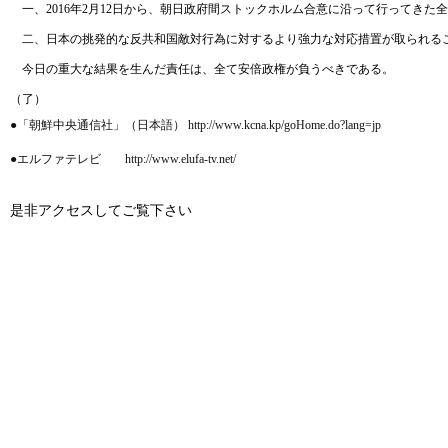
一、2016年2月12日から、朝日政府間ストックホルム合意に沿って行ってき
二、日本の挑発的な反共和国敵対行為に対するより強力な対応措置が取られる
今日の重大な結果を生んだ責任は、全て安倍政権が負うべきである。
（了）
●「朝鮮中央通信社」（日本語） http://www.kcna.kp/goHome.do?lang=jp
●エルファテレビ http://www.elufa-tv.net/
是非アクセスしてご覧下さい