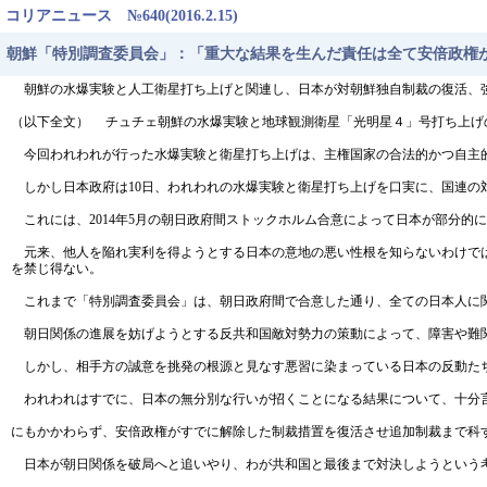
コリアニュース №640(2016.2.15)
朝鮮「特別調査委員会」：「重大な結果を生んだ責任は全て安倍政権
朝鮮の水爆実験と人工衛星打ち上げと関連し、日本が対朝鮮独自制裁の復活、強
（以下全文） チュチェ朝鮮の水爆実験と地球観測衛星「光明星４」号打ち上げ
今回われわれが行った水爆実験と衛星打ち上げは、主権国家の合法的かつ自主的
しかし日本政府は10日、われわれの水爆実験と衛星打ち上げを口実に、国連の
これには、2014年5月の朝日政府間ストックホルム合意によって日本が部分的
元来、他人を陥れ実利を得ようとする日本の意地の悪い性根を知らないわけでは
を禁じ得ない。
これまで「特別調査委員会」は、朝日政府間で合意した通り、全ての日本人に
朝日関係の進展を妨げようとする反共和国敵対勢力の策動によって、障害や難関
しかし、相手方の誠意を挑発の根源と見なす悪習に染まっている日本の反動たち
われわれはすでに、日本の無分別な行いが招くことになる結果について、十分
にもかかわらず、安倍政権がすでに解除した制裁措置を復活させ追加制裁まで科
日本が朝日関係を破局へと追いやり、わが共和国と最後まで対決しようという