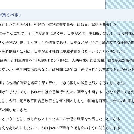
が負うべき」
化したことを受け、朝鮮の「特別調査委員会」は12日、談話を発表した。
の完全な成功で、全世界が激動に湧く中、日本が米国、南朝鮮と野合し、より悪辣
な権利の行使、正々堂々たる措置であり、日本などがどうこう騒ぎ立てる性格の
対朝鮮制裁とは別に、日本がまず独自に制裁措置を取るということを決定した。
に解除した制裁措置を再び発動すると同時に、人的往来や送金規制、資金凍結対象
ないが、初歩的な信義もなく、政府間会談で成し遂げられた合意までもためらいも
関する包括的調査を幅広く深く行い、できる限りの誠意と努力を尽くしてきた。
が生じた中でも、われわれは合意履行のために調査を中断することなく行ってき
は、今回、朝日政府間合意履行とは何の関わりもない問題を口実に、全ての約束を
言い聞かせてきた。
すということは、彼ら自らストックホルム合意の破棄を公言したことになる。
考えをあらわにした以上、われわれの正当な立場を次のように明らかにする。