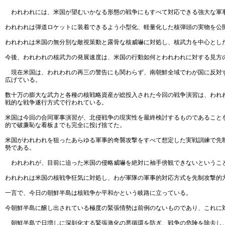
われわれには、米国が望むいかなる形態の戦争にもすべて対応できる強大な軍
われわれは弾道ロケットに装着できるよう小型化、軽量化した核弾頭の実物を公
われわれは米国の無分別な敵視策動と露骨な核威嚇に対処し、核武力を中心とし
今後、われわれの核武力の発展速度は、米国の行動如何とわれわれに対する見方
現在米国は、われわれの再三の警告にも関わらず、南朝鮮全域でわが国に反対す
広げている。
数十万の膨大な武力と各種の核戦略資産が総投入された今回の戦争演習は、われ
戦的な戦争遂行方式で行われている。
米国は今回の合同軍事演習が、北侵戦争の現実性を最終検討するものであること
的で破廉恥な看板までも完全に投げ捨てた。
米国がわれわれを狙ったあらゆる軍事的奇襲攻撃をすべて想定した実戦訓練で先
勢である。
われわれが、目前に迫った米国の侵略威嚇を絶対に袖手傍観できないというこ
われわれは米国の核戦争狂気に対処し、わが軍隊の軍事的対応方式を先制攻撃的
一言で、今日の朝鮮半島は核戦争か平和かという岐路に立っている。
今朝鮮半島に醸し出されている極度の緊張情勢は前例のないものであり、これに
朝鮮半島で日増しに深刻化する緊張激化の悪循環を防ぎ、戦争の危険を除去し、