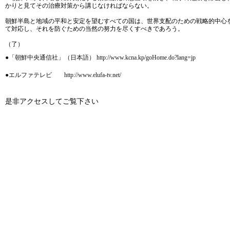
かりと見てその治療対策から講じなければならない。
朝鮮半島と地域の平和と安定を望むすべての国は、世界支配のための戦略的中心
て対応し、それを防ぐための当然の努力を尽くすべきであろう。
（了）
●「朝鮮中央通信社」（日本語） http://www.kcna.kp/goHome.do?lang=jp
●エルファテレビ http://www.elufa-tv.net/
是非アクセスしてご覧下さい