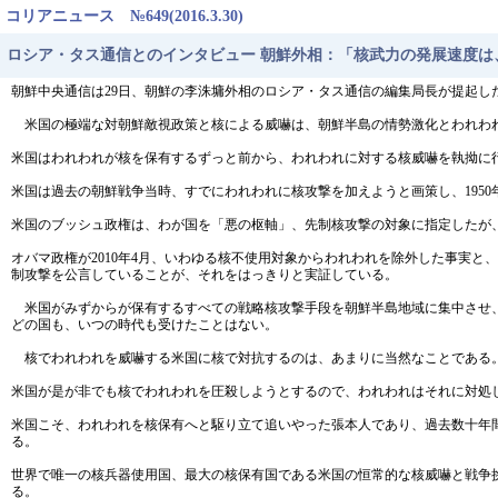
コリアニュース №649(2016.3.30)
ロシア・タス通信とのインタビュー 朝鮮外相：「核武力の発展速度は
朝鮮中央通信は29日、朝鮮の李洙墉外相のロシア・タス通信の編集局長が提起し
米国の極端な対朝鮮敵視政策と核による威嚇は、朝鮮半島の情勢激化とわれわ
米国はわれわれが核を保有するずっと前から、われわれに対する核威嚇を執拗に
米国は過去の朝鮮戦争当時、すでにわれわれに核攻撃を加えようと画策し、195
米国のブッシュ政権は、わが国を「悪の枢軸」、先制核攻撃の対象に指定したが
オバマ政権が2010年4月、いわゆる核不使用対象からわれわれを除外した事実
制攻撃を公言していることが、それをはっきりと実証している。
米国がみずからが保有するすべての戦略核攻撃手段を朝鮮半島地域に集中させ、
どの国も、いつの時代も受けたことはない。
核でわれわれを威嚇する米国に核で対抗するのは、あまりに当然なことである
米国が是が非でも核でわれわれを圧殺しようとするので、われわれはそれに対処
米国こそ、われわれを核保有へと駆り立て追いやった張本人であり、過去数十年
る。
世界で唯一の核兵器使用国、最大の核保有国である米国の恒常的な核威嚇と戦争
る。