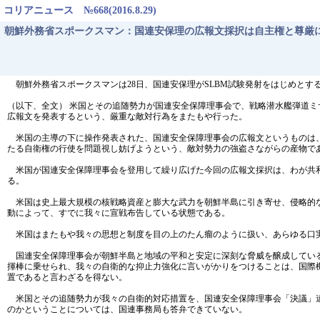
コリアニュース №668(2016.8.29)
朝鮮外務省スポークスマン：国連安保理の広報文採択は自主権と尊厳
朝鮮外務省スポークスマンは28日、国連安保理がSLBM試験発射をはじめとす
（以下、全文） 米国とその追随勢力が国連安全保障理事会で、戦略潜水艦弾道
広報文を発表するという、厳重な敵対行為をまたもや行った。
米国の主導の下に操作発表された、国連安全保障理事会の広報文というものは、
たる自衛権の行使を問題視し妨げようという、敵対勢力の強盗さながらの産物で
米国が国連安全保障理事会を登用して繰り広げた今回の広報文採択は、わが共和
る。
米国は史上最大規模の核戦略資産と膨大な武力を朝鮮半島に引き寄せ、侵略的な
動によって、すでに我々に宣戦布告している状態である。
米国はまたもや我々の思想と制度を目の上のたん瘤のように扱い、あらゆる口
国連安全保障理事会が朝鮮半島と地域の平和と安定に深刻な脅威を醸成している
揮棒に乗せられ、我々の自衛的な抑止力強化に言いがかりをつけることは、国際
置であると言わざるを得ない。
米国とその追随勢力が我々の自衛的対応措置を、国連安全保障理事会「決議」違
のかということについては、国連事務局も答弁できていない。