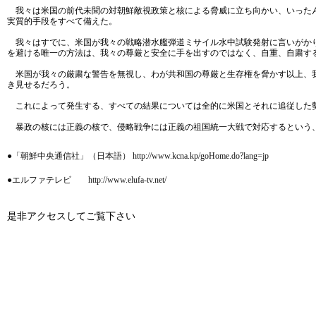
我々は米国の前代未聞の対朝鮮敵視政策と核による脅威に立ち向かい、いったん
実質的手段をすべて備えた。
我々はすでに、米国が我々の戦略潜水艦弾道ミサイル水中試験発射に言いがかり
を避ける唯一の方法は、我々の尊厳と安全に手を出すのではなく、自重、自粛す
米国が我々の厳粛な警告を無視し、わが共和国の尊厳と生存権を脅かす以上、我
き見せるだろう。
これによって発生する、すべての結果については全的に米国とそれに追従した
暴政の核には正義の核で、侵略戦争には正義の祖国統一大戦で対応するという
●「朝鮮中央通信社」（日本語） http://www.kcna.kp/goHome.do?lang=jp
●エルファテレビ http://www.elufa-tv.net/
是非アクセスしてご覧下さい