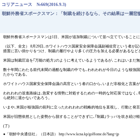
コリアニュース №669(2016.9.3)
朝鮮外務省スポークスマン：「制裁を続けるなら、その結果は一層悲
朝鮮外務省スポークスマンは1日、米国が追加制裁について並べ立てていることに
（以下、全文） 8月29日､ホワイトハウス国家安全保障会議副補佐官という者
措置に言い掛かりをつけ、制裁の履行やより多くの圧力を加える必要があるなど
米国は制裁圧迫を｢万能の処方｣のように考えているようであるが､これはいまだ
数十年間にわたる前代未聞の過酷な制裁の中でも､われわれが今日のような核強
たからである。
ホワイトハウス国家安全保障会議の高官という者の口から､いまだ非核化と言葉
われわれの並進路線は､急変する情勢に対処するための一時的な対応策ではなく､
ら絶対に退かないであろう。
いまや､米国が核強国の前列に立ったわれわれの戦略的地位を直視し、行動と発
米国が旧態依然とした姿勢から脱することができずに､｢制裁｣ラッパを吹き続け
(了)
●「朝鮮中央通信社」（日本語） http://www.kcna.kp/goHome.do?lang=jp