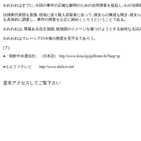
われわれはすでに､今回の事件の正確な解明のための合同捜査を提起し､わが法律
法律家代表団を直接､現地に送り殺人容疑者に会って､彼女らの陳述も聞き､彼女
を具体的に調査し、事件の捜査を公正に締めくくろうということである｡
われわれは､尊厳ある自主強国､核強国のイメージを傷つけようとする如何なる試
われわれはマレーシアの今後の態度を見守るであろう｡
(了)
●「朝鮮中央通信社」（日本語） http://www.kcna.kp/goHome.do?lang=jp
●エルファテレビ http://www.elufa-tv.net/
是非アクセスしてご覧下さい