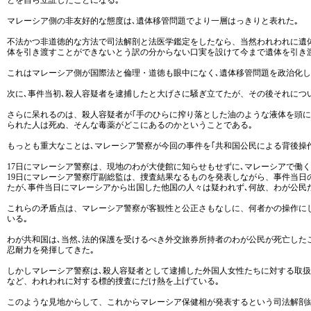
とを自ら立証したことになる｡
マレーシア側の非友好的な態度は､遺体移管問題でより一層はっきりと表れた｡
不法かつ非道徳的な方法で司法解剖と法医学鑑定をしたなら、当然われわれに遺体
体を引き渡すことができないとう訳の分からない口実を設けて今まで遺体を引き
これはマレーシア側が国際法と倫理・道徳も眼中になく､遺体移管問題を政治化し
次に､事件当初､殺人容疑者を逮捕したと大げさに騒ぎ立てたが、その後それにつ
さらに呆れるのは、殺人容疑者が｢手のひらに搾り落とした油のような液体を頭に
られた人は死ぬ、そんな毒薬がどこにあるのかということである｡
もっとも重大なことは､マレーシア警察が今回の事件を｢共和国公民による背後操
17日にマレーシア警察は、現地のわが大使館に知らせもせずに､マレーシアで働
19日にマレーシア警察庁副総監は、捜査結果なるものを発表しながら、事件当日
たが､事件当日にマレーシアから出国した他国の人々は疑われず､何故、わが公民
これらの矛盾点は、マレーシア警察が客観性と公正さもなしに、何者かの操作に
いる｡
わが共和国は､当然､法的保護を受けるべき外交旅券所持者のわが公民が死亡し
忍耐力を発揮してきた｡
しかしマレーシア警察は､殺人容疑者として逮捕した外国人女性たちに対する取扱
など、われわれに対する標的捜査にだけ熱を上げている｡
このような見地からして、これからマレーシア保健相が発表するという司法解剖