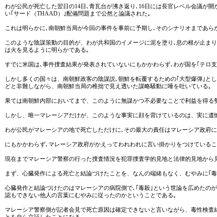
わが公民が死亡した翌日の14日､青瓦台が沸き返り､16日には長官レベル会議が
い｢サード（THAAD）｣配備問題まで公然と論議された｡
これは明らかに､南朝鮮当局が今回の事件を事前に予期し､そのシナリオまであら
このような陰謀策動の目的が、わが共和国のイメージに泥を塗り､息の根が止ま
は火を見るように明らかである｡
すでに米国は､事件捜査結果が発表されていないにもかかわらず､わが国を｢テロ
しかし多くの国々は、南朝鮮政客の陰謀説､朝鮮を転覆するための｢大型爆弾｣と
どと非難しながら、南朝鮮当局の稚拙で見え透いた謀略騒動に唾を吐いている｡
果ては南朝鮮内部においてまで、このように無謀かつ不必要なことで利益を得る勢
しかし、唯一マレーシアだけが、このような事実に顔を背けているのは、実に遺
わが公民がマレーシアの地で死亡しただけに､その最大の責任はマレーシア政府に
にもかかわらず､マレーシア政府がかえってわれわれに言い掛かりをつけているこ
現在までマレーシア警察の行った捜査情況を犯罪捜査学的見地と法律的見地から
まず、心臓発作による死亡と結論づけたことを、なんの端緒もなく、むやみに｢毒
心臓発作と結論づけたのはマレーシアの病院側で､｢毒殺｣という世論を広めたの
認もできない他人の言葉にむやみに従ったのかということである｡
マレーシア警察側が記者会見で死亡原因は確定できないと言いながら、毒性検査