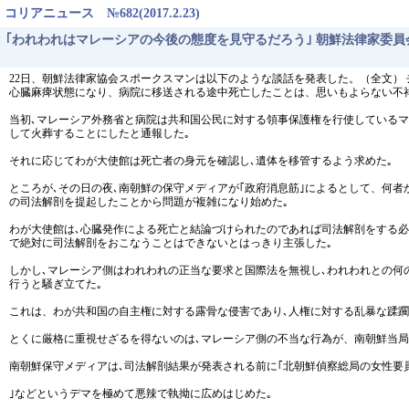
コリアニュース №682(2017.2.23)
｢われわれはマレーシアの今後の態度を見守るだろう｣ 朝鮮法律家委
22日、朝鮮法律家協会スポークスマンは以下のような談話を発表した。（全文）
心臓麻痺状態になり、病院に移送される途中死亡したことは、思いもよらない不
当初､マレーシア外務省と病院は共和国公民に対する領事保護権を行使している
して火葬することにしたと通報した｡
それに応じてわが大使館は死亡者の身元を確認し､遺体を移管するよう求めた｡
ところが､その日の夜､南朝鮮の保守メディアが｢政府消息筋｣によるとして、何者
の司法解剖を提起したことから問題が複雑になり始めた｡
わが大使館は､心臓発作による死亡と結論づけられたのであれば司法解剖をする
で絶対に司法解剖をおこなうことはできないとはっきり主張した｡
しかし､マレーシア側はわれわれの正当な要求と国際法を無視し､われわれとの何
行うと騒ぎ立てた｡
これは、わが共和国の自主権に対する露骨な侵害であり､人権に対する乱暴な蹂躙
とくに厳格に重視せざるを得ないのは､マレーシア側の不当な行為が、南朝鮮当局
南朝鮮保守メディアは､司法解剖結果が発表される前に｢北朝鮮偵察総局の女性要員
｣などというデマを極めて悪辣で執拗に広めはじめた｡