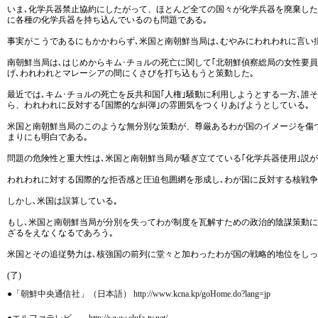
いま､化学兵器禁止協約にしたがって、ほとんど全ての国々が化学兵器を廃棄した
に各種の化学兵器を持ち込んでいるのも問題である｡
事実がこうであるにもかかわらず､米国と南朝鮮当局は､むやみにわれわれに言い
南朝鮮当局は､はじめからキム･チョルの死亡に関して｢北朝鮮偵察総局の女性要員
げ､われわれとマレーシアの間にくさびを打ち込もうと策動した｡
最近では､キム･チョルの死亡を反共和国｢人権｣騒動に利用しようとする一方､誰
ら、われわれに反対する｢国際的な糾弾｣の雰囲気をつくりあげようとしている｡
米国と南朝鮮当局のこのような無分別な策動が、尊厳あるわが国のイメージを傷
まりにも明白である｡
問題の危険性と重大性は､米国と南朝鮮当局が騒ぎ立てている｢化学兵器使用｣説が
われわれに対する国際的な拒否感と圧迫包囲網を形成し､わが国に反対する核戦争
しかし､米国は誤算している｡
もし､米国と南朝鮮当局が分別を失ってわが制度を瓦解すための政治的陰謀策動
ざるをえなくなるであろう｡
米国とその追従勢力は､核強国の前列に堂々と加わったわが国の戦略的地位をしっ
(了)
●「朝鮮中央通信社」（日本語） http://www.kcna.kp/goHome.do?lang=jp