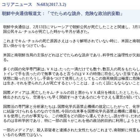
コリアニュース №683(2017.3.2)
朝鮮中央通信報道文：「でたらめな詭弁、危険な政治的妄動」
朝鮮中央通信は、2月13日にマレーシアで朝鮮公民が死亡したことと関連し、3月
国公民キム･チョルが死亡した時から半月が過ぎた｡
これまでキム･チョルの死亡原因さえはっきり解明されていない時に、米国と南朝
言い掛かりをつけている｡
米国と南朝鮮当局の主張がどれほどでたらめな詭弁であり､科学性と論理性が欠
る｡
多くの国の化学専門家は､ＶＸは､たった一滴だけでも数十､数百人の死をもたら
トイレで手を洗ったので無事であると言うのはＶＸの特徴に符合しない主張であ
状態に陥っただろうし､手袋をつけて使用したとしてもこの致死物質は極度に危
は生き､それを塗られた人が死亡するということは、まったく話にもならないこと
国際メディアは､死亡したキム･チョルの目と唇からＶＸ成分を検出したとしたら
検出されたなら、空港をいち早く閉鎖すべきであるのに今でさえも運営が続いて
国際法の専門家と分析家たちは､国際化学兵器禁止機構の規定にしたがって、化
に結論づけられるものなので当然､今回の出来事を国際化学兵器禁止機構に通報し
Ｘを使用したのが事実なら、この物質をどの国から運んできたし､誰が作り､だれ
るのは非科学的であり、特に一部の国々がこれを他の政治的目的に利用しようとす
一部のメディアが、殺人容疑者と逮捕された女性たちがこれまで､南朝鮮に何度
いるのも偶然ではない｡