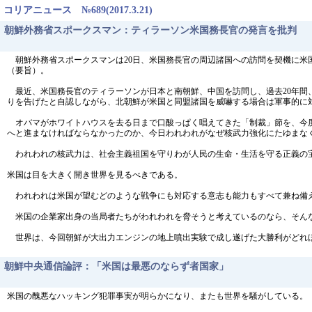
コリアニュース №689(2017.3.21)
朝鮮外務省スポークスマン：ティラーソン米国務長官の発言を批判
朝鮮外務省スポークスマンは20日、米国務長官の周辺諸国への訪問を契機に米
（要旨）。
最近、米国務長官のティラーソンが日本と南朝鮮、中国を訪問し、過去20年間
りを告げたと自認しながら、北朝鮮が米国と同盟諸国を威嚇する場合は軍事的に
オバマがホワイトハウスを去る日まで口酸っぱく唱えてきた「制裁」節を、今度
へと進まなければならなかったのか、今日われわれがなぜ核武力強化にたゆまな
われわれの核武力は、社会主義祖国を守りわが人民の生命・生活を守る正義の
米国は目を大きく開き世界を見るべきである。
われわれは米国が望むどのような戦争にも対応する意志も能力もすべて兼ね備
米国の企業家出身の当局者たちがわれわれを脅そうと考えているのなら、そん
世界は、今回朝鮮が大出力エンジンの地上噴出実験で成し遂げた大勝利がどれ
朝鮮中央通信論評：「米国は最悪のならず者国家」
米国の醜悪なハッキング犯罪事実が明らかになり、またも世界を騒がしている。