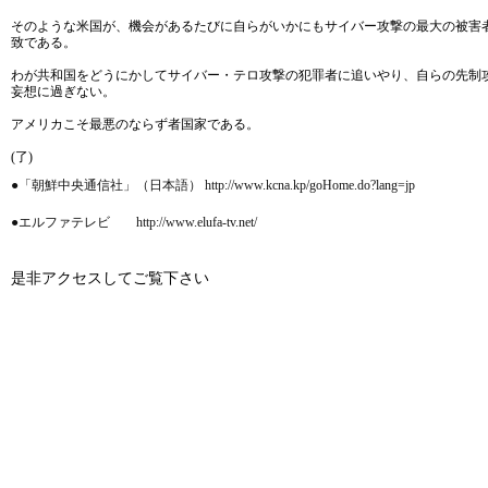
そのような米国が、機会があるたびに自らがいかにもサイバー攻撃の最大の被害
致である。
わが共和国をどうにかしてサイバー・テロ攻撃の犯罪者に追いやり、自らの先制
妄想に過ぎない。
アメリカこそ最悪のならず者国家である。
(了)
●「朝鮮中央通信社」（日本語） http://www.kcna.kp/goHome.do?lang=jp
●エルファテレビ http://www.elufa-tv.net/
是非アクセスしてご覧下さい