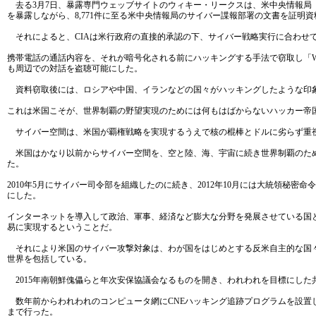
去る3月7日、暴露専門ウェッブサイトのウィキー・リークスは、米中央情報局
を暴露しながら、8,771件に至る米中央情報局のサイバー諜報部署の文書を証明
それによると、CIAは米行政府の直接的承認の下、サイバー戦略実行に合わせ
携帯電話の通話内容を、それが暗号化される前にハッキングする手法で窃取し「Wee
も周辺での対話を盗聴可能にした。
資料窃取後には、ロシアや中国、イランなどの国々がハッキングしたような印象
これは米国こそが、世界制覇の野望実現のためには何もはばからないハッカー帝
サイバー空間は、米国が覇権戦略を実現するうえで核の棍棒とドルに劣らず重
米国はかなり以前からサイバー空間を、空と陸、海、宇宙に続き世界制覇のための
た。
2010年5月にサイバー司令部を組織したのに続き、2012年10月には大統領秘
にした。
インターネットを導入して政治、軍事、経済など膨大な分野を発展させている国
易に実現するということだ。
それにより米国のサイバー攻撃対象は、わが国をはじめとする反米自主的な国々
世界を包括している。
2015年南朝鮮傀儡らと年次安保協議会なるものを開き、われわれを目標にし
数年前からわれわれのコンピュータ網にCNEハッキング追跡プログラムを設置し
まで行った。