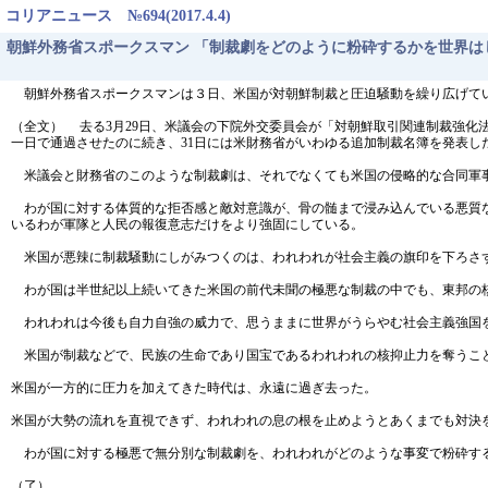
コリアニュース №694(2017.4.4)
朝鮮外務省スポークスマン 「制裁劇をどのように粉砕するかを世界は
朝鮮外務省スポークスマンは３日、米国が対朝鮮制裁と圧迫騒動を繰り広げて
（全文） 去る3月29日、米議会の下院外交委員会が「対朝鮮取引関連制裁強化
一日で通過させたのに続き、31日には米財務省がいわゆる追加制裁名簿を発表し
米議会と財務省のこのような制裁劇は、それでなくても米国の侵略的な合同軍
わが国に対する体質的な拒否感と敵対意識が、骨の髄まで浸み込んでいる悪質な
いるわが軍隊と人民の報復意志だけをより強固にしている。
米国が悪辣に制裁騒動にしがみつくのは、われわれが社会主義の旗印を下ろさ
わが国は半世紀以上続いてきた米国の前代未聞の極悪な制裁の中でも、東邦の核
われわれは今後も自力自強の威力で、思うままに世界がうらやむ社会主義強国
米国が制裁などで、民族の生命であり国宝であるわれわれの核抑止力を奪うこ
米国が一方的に圧力を加えてきた時代は、永遠に過ぎ去った。
米国が大勢の流れを直視できず、われわれの息の根を止めようとあくまでも対決
わが国に対する極悪で無分別な制裁劇を、われわれがどのような事変で粉砕す
（了）