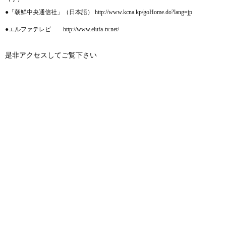
●「朝鮮中央通信社」（日本語） http://www.kcna.kp/goHome.do?lang=jp
●エルファテレビ http://www.elufa-tv.net/
是非アクセスしてご覧下さい