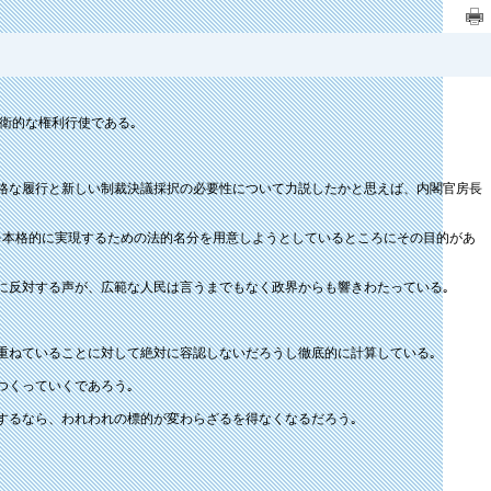
衛的な権利行使である｡
厳格な履行と新しい制裁決議採択の必要性について力説したかと思えば、内閣官房長
を本格的に実現するための法的名分を用意しようとしているところにその目的があ
動に反対する声が、広範な人民は言うまでもなく政界からも響きわたっている｡
重ねていることに対して絶対に容認しないだろうし徹底的に計算している｡
つくっていくであろう｡
するなら、われわれの標的が変わらざるを得なくなるだろう｡