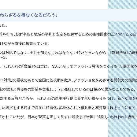
わらざるを得なくなるだろう｣
した。
符を打ち､朝鮮半島と地域の平和と安定を担保するための主権国家の正々堂々たる自
つけながら傲慢に振舞っている｡
今は対話ではなく､圧力を加えなければならない時だと言いながら、｢制裁決議｣の
いる｡
、われわれの｢脅威｣を口実に、なんとかしてファッショ悪法をつくりあげ､軍国化
｢テロ対策｣の看板のもとで全国に監視網を敷き､ファッショ化をめざす右翼勢力の策
主義の復活と再侵略の野望を実現しようと発狂しているのは極めて愚かなことである｡
に対する反省どころか、われわれの自主権行使にまで言い掛かりをつけ、新たな罪を
しい選択をする時まで高度に精密化､多種化された核兵器と核打撃手段をさらに多く
置かれていたが、日本が現実を正しく見ずに最後まで米国に追従し､われわれに敵対