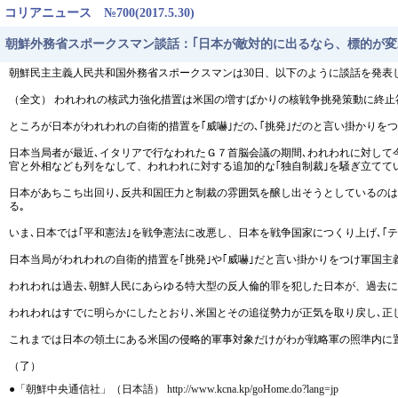
コリアニュース №700(2017.5.30)
朝鮮外務省スポークスマン談話：｢日本が敵対的に出るなら、標的が変
朝鮮民主主義人民共和国外務省スポークスマンは30日、以下のように談話を発表
（全文） われわれの核武力強化措置は米国の増すばかりの核戦争挑発策動に終止
ところが日本がわれわれの自衛的措置を｢威嚇｣だの､｢挑発｣だのと言い掛かりを
日本当局者が最近､イタリアで行なわれたＧ７首脳会議の期間､われわれに対して
官と外相なども列をなして、われわれに対する追加的な｢独自制裁｣を騒ぎ立てて
日本があちこち出回り､反共和国圧力と制裁の雰囲気を醸し出そうとしているのは
る｡
いま､日本では｢平和憲法｣を戦争憲法に改悪し、日本を戦争国家につくり上げ､
日本当局がわれわれの自衛的措置を｢挑発｣や｢威嚇｣だと言い掛かりをつけ軍国
われわれは過去､朝鮮人民にあらゆる特大型の反人倫的罪を犯した日本が、過去
われわれはすでに明らかにしたとおり､米国とその追従勢力が正気を取り戻し､正
これまでは日本の領土にある米国の侵略的軍事対象だけがわが戦略軍の照準内に
（了）
●「朝鮮中央通信社」（日本語） http://www.kcna.kp/goHome.do?lang=jp