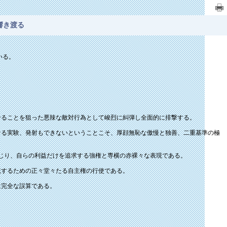
響き渡る
いる。
。
せることを狙った悪辣な敵対行為として峻烈に糾弾し全面的に排撃する。
る実験、発射もできないということこそ、厚顔無恥な傲慢と独善、二重基準の極
じり、自らの利益だけを追求する強権と専横の赤裸々な表現である。
現するための正々堂々たる自主権の行使である。
は完全な誤算である。