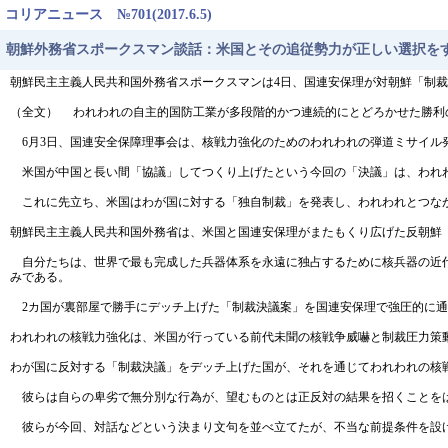
コリアニュース №701(2017.6.5)
朝鮮外務省スポークスマン談話：米国とその追従勢力が正しい選択を
朝鮮民主主義人民共和国外務省スポークスマンは4日、国連安保理が対朝鮮「制
（全文） われわれの自主的国防工業が多段階的かつ連続的にとどろかせた勝利
6月3日、国連安全保障理事会は、核戦力強化のためのわれわれの弾道ミサイル
米国が中国と長い間「協議」してつくり上げたという今回の「決議」は、われわ
これに先立ち、米国はわが国に対する「独自制裁」を発表し、われわれとつなが
朝鮮民主主義人民共和国外務省は、米国と国連安保理がまたもくり広げた反朝鮮
自分たちは、世界で最も完成した兵器体系を永遠に独占するために核兵器の近代
みである。
2カ国が裏部屋で勝手にデッチ上げた「制裁決議案」を国連安保理で強圧的に通
われわれの核戦力強化は、米国が行っている前代未聞の核戦争威嚇と制裁圧力策
わが国に反対する「制裁決議」をデッチ上げた国が、それを通じてわれわれの核
彼らは自らの卑劣で無分別な行為が、望むものとは正反対の結果を招くことを
彼らが今回、対話などという決まり文句を並べ立てたが、不当な前提条件を設