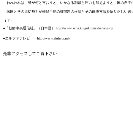
われわれは、誰が何と言おうと、いかなる制裁と圧力を加えようと、国の自主権
米国とその追従勢力が朝鮮半島の核問題の根源とその解決方法を悟り正しい選択
（了）
●「朝鮮中央通信社」（日本語） http://www.kcna.kp/goHome.do?lang=jp
●エルファテレビ http://www.elufa-tv.net/
是非アクセスしてご覧下さい