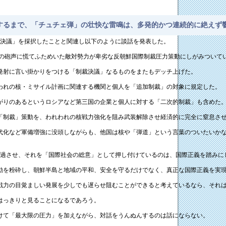
するまで、「チュチェ弾」の壮快な雷鳴は、多発的かつ連続的に絶えず
裁決議」を採択したことと関連し以下のように談話を発表した。
の砲声に慌てふためいた敵対勢力が卑劣な反朝鮮国際制裁圧力策動にしがみついて
発射に言い掛かりをつける「制裁決議」なるものをまたもデッチ上げた。
れの核・ミサイル計画に関連する機関と個人を「追加制裁」の対象に規定した。
りのあるというロシアなど第三国の企業と個人に対する「二次的制裁」も含めた
「制裁」策動を、われわれの核戦力強化を阻み武装解除させ経済的に完全に窒息さ
化など軍備増強に没頭しながらも、他国は核や「弾道」という言葉のついたいかな
過させ、それを「国際社会の総意」として押し付けているのは、国際正義を踏みに
動を粉砕し、朝鮮半島と地域の平和、安全を守るだけでなく、真正な国際正義を実
戦力の目覚ましい発展を少しでも遅らせ阻むことができると考えているなら、それ
はっきりと見ることになるであろう。
けて「最大限の圧力」を加えながら、対話をうんぬんするのは話にならない。