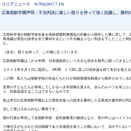
コリアニュース №703(2017.7.19)
広島朝鮮学園声明：不当判決に激しい怒りを持って強く抗議し、勝利
文部科学省が朝鮮学校生徒を高校授業料無償化の対象から除外した事に対して、
島地裁が原告の請求を全て棄却するという不当極まりない判決を下したことと関連し
た。
（全文） 怒りを持って、この場に立っています。
広島朝鮮学園はこの４年間、日本国政府という大きな存在を相手に闘ってきまし
２０１３年８月１日に提訴し、4年間、１７回に及ぶ口頭弁論を経て本日を迎え
この間、私たちは朝鮮学校の生徒たちだけが高校無償化制度から除外されている
世界の子どもたちが享有してしかるべき学習権を冒され、自らのルーツを学ぶと
り、到底容認することはできないものです。
私は本日の広島朝鮮学園および原告生徒らの請求を棄却した広島地方裁判所の判
決して受け入れられない事実です。
国や行政が率先して反朝鮮学校・反民族教育の旗頭となり、世の中にはヘイトス
三権分立がなされた法治国家であり先進国を謳うこの国において、法の下におい