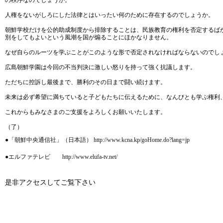
の秩序なのでしょうか。
人権をないがしろにした法律とはいったい何のために存在するのでしょうか。
朝鮮学校だけを公的助成制度から排除することは、民族教育の権利を否定するば
別をしてもよいという風潮を国が煽ることにほかなりません。
なぜ自らのルーツを学ぶことがこのような形で否定されなければならないのでし
広島朝鮮学園は今回の不当判決に激しい怒りを持って強く抗議します。
ただちに控訴し最後まで、勝利のその日まで闘い続けます。
未来は必ず希望に満ちていると子どもたちに伝えるために、なんびとも学ぶ権利
これからもみなさまのご支援をよろしくお願いいたします。
（了）
●「朝鮮中央通信社」（日本語） http://www.kcna.kp/goHome.do?lang=jp
●エルファテレビ http://www.elufa-tv.net/
是非アクセスしてご覧下さい