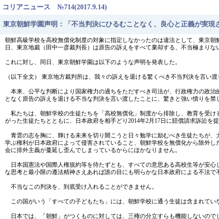
コリアニュース №714(2017.9.14)
東京朝鮮学園声明：「不当判決にひるむことなく、良心と正義が実現
朝鮮高級学校を高校無償化制度の対象に指定しなかったのは違法として、東京朝鮮中
日、東京地裁（田中一彦裁判長）は原告の訴えをすべて棄却する、不当極まりな
これに対し、同日、東京朝鮮学園は以下のような声明を発表した。
（以下全文） 東京地方裁判所は、我々の訴えを退ける驚くべき不当判決を言い渡
本来、公平な判断により国家権力の過ちをただすべき司法が、行政権力の政治的
となく原告の訴えを退ける不当な判決を言い渡したことに、驚きと強い憤りを禁
私たちは、朝鮮学校の生徒たちを「高校無償化」制度から排除し、教育を受ける
がった生徒たちとともに、日本政府を相手どり2014年2月17日に賠償請求訴訟を
青雲の志を胸に、輝ける未来を切り開こうと日々勉学に励むべき生徒たちが、大
学ぶ権利が日本政府によって侵害されていること、朝鮮学校を無償化から除外し
会に排外主義が蔓延し歪んでしまっているからにほかなりません。
日本国憲法や国際人権規約等を待たずとも、すべての意思ある高校生等が安心し
な思考と最小限の遵法精神さえあれば誰の目にも明らかな日本政府による不法で
不当なこの判決を、到底受け入れることができません。
この国がいう「すべての子どもたち」には、朝鮮学校に通う生徒は含まれてい
日本では、「朝鮮」がつくものに対しては、三権の分立すらも機能しないので