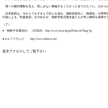
我々の裁判運動を支え、惜しみない御協力をくださった全ての人々に、心からの
日本政府は、今からでもすすんで自らを省み、朝鮮高校生に「無償化」を即時適
行政による「民族差別」をやめさせ、朝鮮学校児童生徒たちの学ぶ権利を保障す
（了）
●「朝鮮中央通信社」（日本語） http://www.kcna.kp/goHome.do?lang=jp
●エルファテレビ http://www.elufa-tv.net/
是非アクセスしてご覧下さい