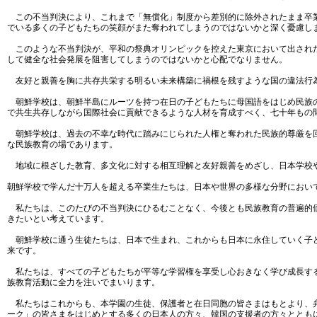
この不当判決により、これまで「無償化」制度から差別的に除外されたまま卒業
でいる多くの子どもたちの笑顔がまた奪われてしまうのではないかと深く憂慮し
このような不当判決が、平和の祭典オリンピックを控えた東京において出された
して健全な社会発展を阻害してしまうのではないかと心配でなりません。
友好と親善を胸に共存共栄する明るい未来構築に禍根を残すような国の違法行
朝鮮学校は、朝鮮半島にルーツを持つ在日の子どもたちに母国語をはじめ民族の
で共生共存しながら国際社会に貢献できるような人材を育成すべく、七十年もの
朝鮮学校は、過去の不幸な時代に踏みにじられた人権と奪われた民族的尊厳を回
な民族教育の場であります。
地域に根ざした教育、多文化に対する相互理解と友好親善をめざし、日本学校
朝鮮学校で学んだ十万人を超える卒業生たちは、日本や世界の多様な分野におい
私たちは、このたびの不当判決にひるむことなく、今後とも民族教育の普遍的価
きたいとい考えています。
朝鮮学校に通う生徒たちは、日本で生まれ、これからも日本に永住していく子ど
来です。
私たちは、すべての子どもたちが平等な学習権を享受し心おきなく学び成長する
族教育活動に全力を注いでまいります。
私たちはこれからも、本学園の生徒、保護者と在日同胞の皆さまはもとより、弁
ーク」の皆さまをはじめとする多くの日本人の方々、韓国の支援者の方々ととも