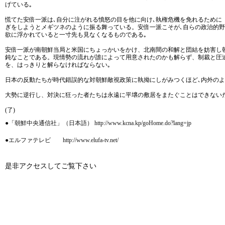
げている｡
慌てた安倍一派は､自分に注がれる憤怒の目を他に向け､執権危機を免れるため
ぎをしようとメギツネのように振る舞っている。安倍一派こそが､自らの政治的野
欲に浮かれていると一寸先も見なくなるものである｡
安倍一派が南朝鮮当局と米国にちょっかいをかけ、北南間の和解と団結を妨害し
鈍なことである。現情勢の流れが誰によって用意されたのかも解らず、制裁と圧
を、はっきりと解らなければならない｡
日本の反動たちが時代錯誤的な対朝鮮敵視政策に執拗にしがみつくほど､内外のよ
大勢に逆行し、対決に狂った者たちは永遠に平壌の敷居をまたぐことはできない
(了)
●「朝鮮中央通信社」（日本語） http://www.kcna.kp/goHome.do?lang=jp
●エルファテレビ http://www.elufa-tv.net/
是非アクセスしてご覧下さい