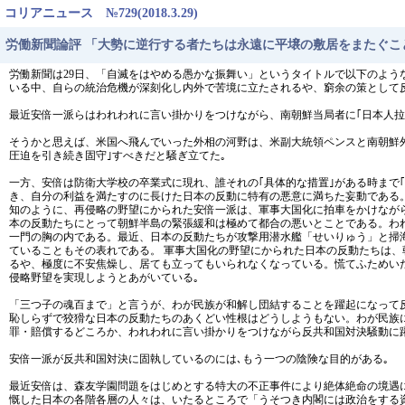
コリアニュース №729(2018.3.29)
労働新聞論評 「大勢に逆行する者たちは永遠に平壌の敷居をまたぐこ
労働新聞は29日、「自滅をはやめる愚かな振舞い」というタイトルで以下のよう
いる中、自らの統治危機が深刻化し内外で苦境に立たされるや、窮余の策として
最近安倍一派らはわれわれに言い掛かりをつけながら、南朝鮮当局者に｢日本人拉
そうかと思えば、米国へ飛んでいった外相の河野は、米副大統領ペンスと南朝鮮
圧迫を引き続き固守｣すべきだと騒ぎ立てた｡
一方、安倍は防衛大学校の卒業式に現れ、誰それの｢具体的な措置｣がある時まで
き、自分の利益を満たすのに長けた日本の反動に特有の悪意に満ちた妄動である。
知のように、再侵略の野望にかられた安倍一派は、軍事大国化に拍車をかけなが
本の反動たちにとって朝鮮半島の緊張緩和は極めて都合の悪いとことである。わ
一門の胸の内である。最近、日本の反動たちが攻撃用潜水艦「せいりゅう」と掃
ていることもその表れである。 軍事大国化の野望にかられた日本の反動たちは
るや、極度に不安焦燥し、居ても立ってもいられなくなっている。慌てふためい
侵略野望を実現しようとあがいている｡
「三つ子の魂百まで」と言うが、わが民族が和解し団結することを躍起になって
恥しらずで狡猾な日本の反動たちのあくどい性根はどうしようもない。わが民族
罪・賠償するどころか、われわれに言い掛かりをつけながら反共和国対決騒動に
安倍一派が反共和国対決に固執しているのには､もう一つの陰険な目的がある｡
最近安倍は、森友学園問題をはじめとする特大の不正事件により絶体絶命の境遇
慨した日本の各階各層の人々は、いたるところで「うそつき内閣には政治をする