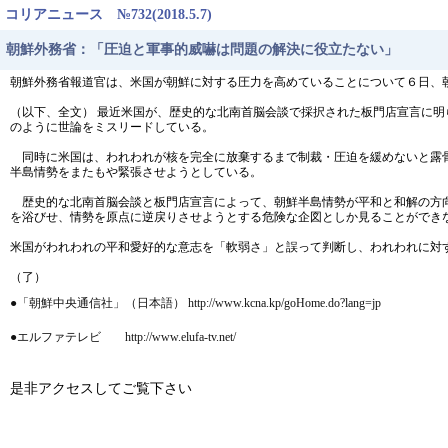
コリアニュース №732(2018.5.7)
朝鮮外務省：「圧迫と軍事的威嚇は問題の解決に役立たない」
朝鮮外務省報道官は、米国が朝鮮に対する圧力を高めていることについて６日、
（以下、全文） 最近米国が、歴史的な北南首脳会談で採択された板門店宣言に
のように世論をミスリードしている。
同時に米国は、われわれが核を完全に放棄するまで制裁・圧迫を緩めないと露骨
半島情勢をまたもや緊張させようとしている。
歴史的な北南首脳会談と板門店宣言によって、朝鮮半島情勢が平和と和解の方向
を浴びせ、情勢を原点に逆戻りさせようとする危険な企図としか見ることができ
米国がわれわれの平和愛好的な意志を「軟弱さ」と誤って判断し、われわれに対
（了）
●「朝鮮中央通信社」（日本語） http://www.kcna.kp/goHome.do?lang=jp
●エルファテレビ http://www.elufa-tv.net/
是非アクセスしてご覧下さい