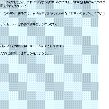
唯一日本政府だけが、これに逆行する敵対行為に固執し、制裁を口実に過去の植民
非難を免れないだろう。
が、その裏で、実際には、安倍総理が指示した不当な「制裁」のもとで、このよう
にしても、それは偽善的詭弁としか映らない。
人権の公正な保障を切に願い、次のように要求する。
て真摯に謝罪し再発防止を確約すること。