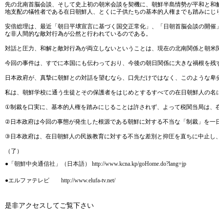
先の北南首脳会談、そして史上初の朝米会談を契機に、朝鮮半島情勢が平和と和
地支配の犠牲者である在日朝鮮人、とくに子供たちの基本的人権までも踏みにじ
安倍総理は、最近「朝日平壌宣言に基づく国交正常化」、「日朝首脳会談の開催
な非人間的な敵対行為が公然と行われているのである。
対話と圧力、和解と敵対行為が両立しないということは、現在の北南関係と朝米
今回の事件は、すでに本国にも伝わっており、今後の朝日関係に大きな禍根を残
日本政府が、真摯に朝鮮との対話を望むなら、口先だけではなく、このような卑
私は、朝鮮学校に通う生徒とその保護者をはじめとするすべての在日朝鮮人の名
①制裁を口実に、基本的人権を踏みにじることは許されず、よって税関当局は、
②日本政府は今回の事態が発生した根源である朝鮮に対する不当な「制裁」を一
③日本政府は、在日朝鮮人の民族教育に対する不当な差別と抑圧を直ちに中止し
（了）
●「朝鮮中央通信社」（日本語） http://www.kcna.kp/goHome.do?lang=jp
●エルファテレビ http://www.elufa-tv.net/
是非アクセスしてご覧下さい