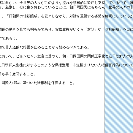
解に向かい、全世界の人々がこのような流れを積極的に歓迎し支持している中で、
り、差別し、心に傷を負わしていることは、朝日両国民はもちろん、世界の人々の
」、「日朝間の信頼醸成」を云々しながら、対話を重視する姿勢を鮮明にしている
関係の動きを見ても明らかであり、安倍政権がいくら「対話」や「信頼醸成」を口
すであろう。
劣で非人道的な措置を止めることから始めるべきである。
において、ピョンヒャン宣言に基づく、朝・日両国間の関係正常化と在日朝鮮人の
在日朝鮮人生徒に対するこのような職権濫用、非道極まりない人権侵害行為につい
日も早く撤回すること。
、国際人権法に基づいた諸権利を保障すること。