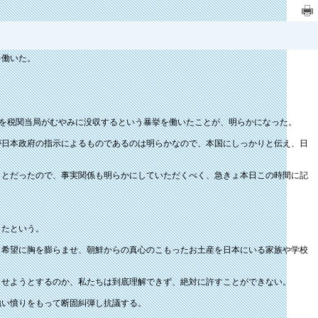
を働いた。
の物品を税関当局がむやみに没収するという暴挙を働いたことが、明らかになった。
が日本政府の指示によるものであるのは明らかなので、本国にしっかりと伝え、日
ことだったので、事実関係も明らかにしていただくべく、急きょ本日この時間に記
したという。
と希望に胸を膨らませ、朝鮮からの真心のこもったお土産を日本にいる家族や学校
させようとするのか、私たちは到底理解できず、絶対に許すことができない。
強い憤りをもって断固糾弾し抗議する。