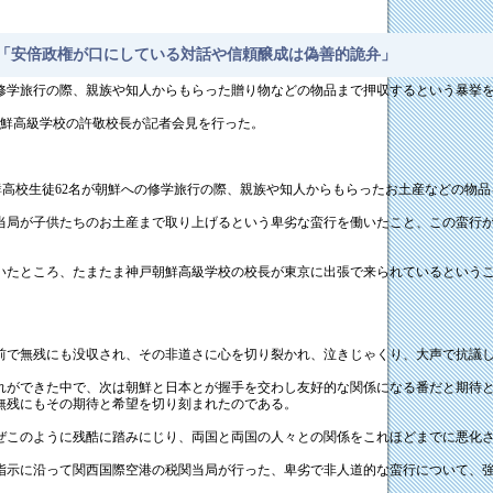
 「安倍政権が口にしている対話や信頼醸成は偽善的詭弁」
の修学旅行の際、親族や知人からもらった贈り物などの物品まで押収するという暴挙
朝鮮高級学校の許敬校長が記者会見を行った。
た神戸朝鮮高校生徒62名が朝鮮への修学旅行の際、親族や知人からもらったお土産など
当局が子供たちのお土産まで取り上げるという卑劣な蛮行を働いたこと、この蛮行
いたところ、たまたま神戸朝鮮高級学校の校長が東京に出張で来られているという
前で無残にも没収され、その非道さに心を切り裂かれ、泣きじゃくり、大声で抗議
れができた中で、次は朝鮮と日本とが握手を交わし友好的な関係になる番だと期待
無残にもその期待と希望を切り刻まれたのである。
ぜこのように残酷に踏みにじり、両国と両国の人々との関係をこれほどまでに悪化
指示に沿って関西国際空港の税関当局が行った、卑劣で非人道的な蛮行について、