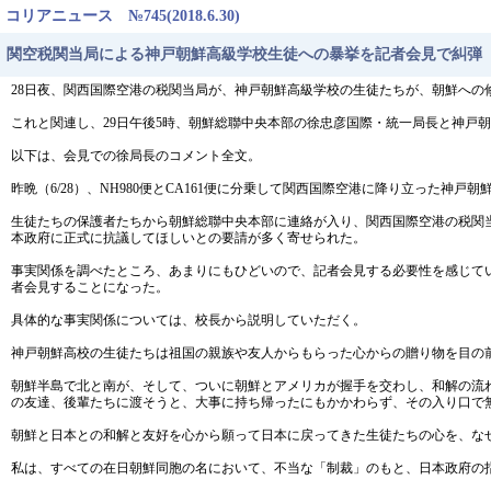
コリアニュース №745(2018.6.30)
関空税関当局による神戸朝鮮高級学校生徒への暴挙を記者会見で糾弾
28日夜、関西国際空港の税関当局が、神戸朝鮮高級学校の生徒たちが、朝鮮へ
これと関連し、29日午後5時、朝鮮総聯中央本部の徐忠彦国際・統一局長と神戸
以下は、会見での徐局長のコメント全文。
昨晩（6/28）、NH980便とCA161便に分乗して関西国際空港に降り立っ
生徒たちの保護者たちから朝鮮総聯中央本部に連絡が入り、関西国際空港の税関
本政府に正式に抗議してほしいとの要請が多く寄せられた。
事実関係を調べたところ、あまりにもひどいので、記者会見する必要性を感じて
者会見することになった。
具体的な事実関係については、校長から説明していただく。
神戸朝鮮高校の生徒たちは祖国の親族や友人からもらった心からの贈り物を目の
朝鮮半島で北と南が、そして、ついに朝鮮とアメリカが握手を交わし、和解の流
の友達、後輩たちに渡そうと、大事に持ち帰ったにもかかわらず、その入り口で
朝鮮と日本との和解と友好を心から願って日本に戻ってきた生徒たちの心を、な
私は、すべての在日朝鮮同胞の名において、不当な「制裁」のもと、日本政府の