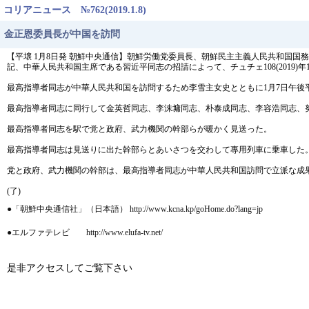
コリアニュース №762(2019.1.8)
金正恩委員長が中国を訪問
【平壌 1月8日発 朝鮮中央通信】朝鮮労働党委員長、朝鮮民主主義人民共和国
記、中華人民共和国主席である習近平同志の招請によって、チュチェ108(2019)
最高指導者同志が中華人民共和国を訪問するため李雪主女史とともに1月7日午後
最高指導者同志に同行して金英哲同志、李洙墉同志、朴泰成同志、李容浩同志、
最高指導者同志を駅で党と政府、武力機関の幹部らが暖かく見送った。
最高指導者同志は見送りに出た幹部らとあいさつを交わして專用列車に乗車した
党と政府、武力機関の幹部は、最高指導者同志が中華人民共和国訪問で立派な成
(了)
●「朝鮮中央通信社」（日本語） http://www.kcna.kp/goHome.do?lang=jp
●エルファテレビ http://www.elufa-tv.net/
是非アクセスしてご覧下さい