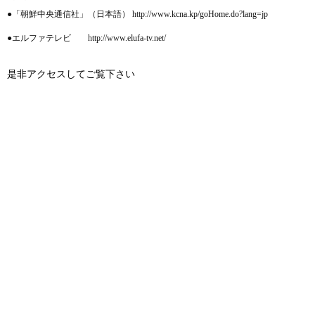
●「朝鮮中央通信社」（日本語） http://www.kcna.kp/goHome.do?lang=jp
●エルファテレビ http://www.elufa-tv.net/
是非アクセスしてご覧下さい