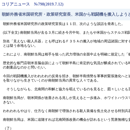
コリアニュース №798(2019.7.12)
朝鮮外務省米国研究所・政策研究室長、米国から戦闘機を搬入しよう
朝鮮外務省米国研究所の政策研究室長は１１日、次のような談話を発表した。
(以下全文) 南朝鮮当局が去る３月に続き今月中旬、またもや米国からステルス
別名「見えない殺人兵器」とも呼ばれるＦ３５Ａの搬入が地域の周辺諸国に対す
とは疑う余地もない。
これにより、南朝鮮当局は相手を狙った武力増強の全面中止を明確に規定した「
歴史的な板門店朝米首脳会談によって朝鮮半島に肯定的な気流が醸成されている
の創案品なのかと問いたい。
今回の戦闘機搬入がわれわれの反発を招き、朝鮮半島情勢を軍事的緊張激化へと
を取りながら生きていくのが南朝鮮当局の異常な人々である。
そうしながらも、北南間の和解と協力を唱えているのを見ると、図々しいとも
南朝鮮当局が、朝米関係が改善される兆しが見えると一歩進み、ホワイトハウス
きない。
われわれもやはり、仕方なく南朝鮮で増強される殺人装備を焦土化させる特別兵
南朝鮮当局は、米国に追随すれば北南関係改善の機会が訪れるという荒唐無稽な
（了）