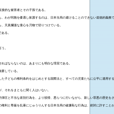
直接的な被害者とその子孫である。
も、わが同胞を優遇し保護するのは、日本当局の避けることのできない道徳的義務
ら、天真爛漫な童心を刃物で切りつけている。
である。
言う。
。
ければならないのは、あまりにも明白な理屈である。
強要している。
した子どもの権利条約をはじめとする国際法と、すべての児童たちに公平に適用する
が、それをまともに聞く人はいない。
的弾圧と不当な差別行為を、より狡猾、悪らつに行いながら、新しい罪悪の歴史を
の権利と尊厳を乱暴にじゅうりんする日本当局の破廉恥な行為は、絶対に許すこと