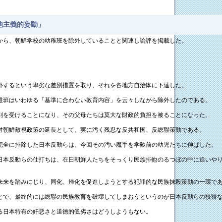
他主義的妄動」
象から、朝鮮学校の幼稚班を除外していることと関連し論評を掲載した。
外するという卑劣な差別措置を取り、それを各地方自治体に下達した。
稚班はいわゆる「基準に合わない教育内容」を云々しながら除外したのである。
別を受けることになり、その父母たちは莫大な財政的負担を被ることになった。
対朝鮮敵視政策の延長として、実に汚く残忍な反共和国、反総聯策動である。
完全に排除した日本反動らは、今回その汚い魔手を学齢前の幼児たちに伸ばした。
日本反動らの仕打ちは、在日朝鮮人たちをそっくり民族排他のるつぼの中に追いや
未来を踏みにじり、同化、帰化を促進しようとする犯罪的な民族抹殺策動の一環で
とで、最終的には総聯の民族教育を破壊してしまおうというのが日本反動らの狡猾
る日本特有の奸悪さと道徳的低劣さはどうしようもない。