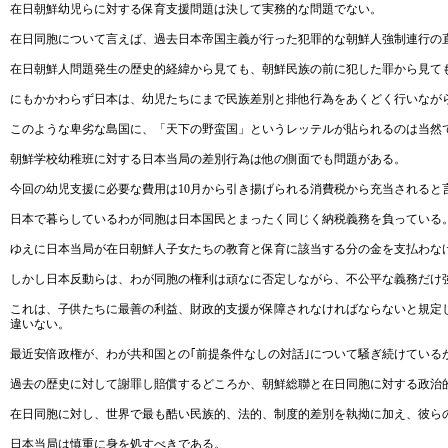
在日朝鮮幼児らに対する保育支援問題は決して実務的な問題でない。
在日同胞について言えば、過去日本帝国主義が行った犯罪的な朝鮮人強制連行の
在日朝鮮人問題発生の歴史的経緯から見ても、朝鮮民族の前に犯した罪から見て
にもかかわらず日本は、幼児たちにまで民族差別と排他行為をあくどく行いなが
このような卑劣な島国に、「天下の野蛮国」というレッテルが貼られるのは当然
朝鮮学校幼稚班に対する日本当局の差別行為は他の側面でも問題がある。
今回の幼児支援に必要な費用は10月から引き揚げられる消費税から充当されると
日本で暮らしているわが同胞は日本国民とまったく同じく納税義務を負っている
ゆえに日本当局が在日朝鮮人子女たちの教育と保育に該当する分の金を支払わな
しかし日本反動らは、わが同胞の権利は頑なに否定しながら、不公平な義務だけ
これは、子供たちに最善の利益、財政的支援が保障されなければならないと規定
違いない。
最近安倍政権が、わが共和国との｢前提条件なしの対話｣について騒ぎ続けている
過去の歴史に対して謝罪し賠償するどころか、朝鮮総聯と在日同胞に対する政治
在日同胞に対し、世界で最も酷い民族的、法的、制度的差別を執拗に加え、彼ら
日本当局は慎重に身を処すべきである。