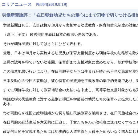
コリアニュース №804(2019.8.19)
労働新聞論評：「在日朝鮮幼児たちの童心にまで刃物で切りつける排
労働新聞は18日、安倍政権が10月から実施する幼児教育・保育無償化制度の対
（以下、全文） 民族排他主義は日本の根深い悪習である。
それが朝鮮民族に対してはさらにひどく表れる。
最近、日本は10月から実施する幼児及び保育支援制度から朝鮮学校の幼稚班を除
当局の認可を得ていない幼稚園、保育所まで支援対象に含めながら、朝鮮学校幼
この底意地悪い行いにより、在日同胞子女たちは生まれた時から不当な民族的差
日本反動らの今回の妄動は、彼ら特有の民族排他主義政策の集中的発露であり、
すでに朝鮮学校に対して教育補助金の支払いを中止し、高等学校支援対象からも
朝鮮総聯の民族教育に対する差別と弾圧を学齢前の幼児たちの保育へと拡大した
ある。
わが同胞らを祖国と総聯組織から切り離し民族教育を破綻させ、在日同胞社会の
在日同胞の経済生活を意図的に圧迫し、子女たちをわが幼稚班に送れなくするこ
政治的目的を実現するためには初歩的な人道主義と人倫をためらいなく踏みにじ